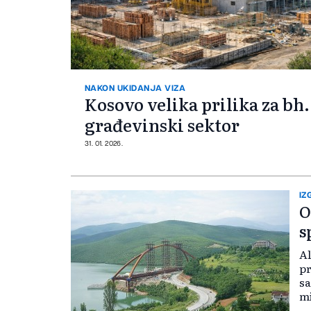
NAKON UKIDANJA VIZA
Kosovo velika prilika za bh
građevinski sektor
31. 01. 2026.
IZ
O
s
Al
pr
sa
mi
en