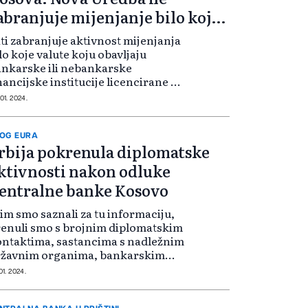
abranjuje mijenjanje bilo koje
alute
ti zabranjuje aktivnost mijenjanja
lo koje valute koju obavljaju
nkarske ili nebankarske
nancijske institucije licencirane od
K. Kako je saopćeno iz Centralne
 01. 2024.
nke Kosova, tokom sastanka su
zjašnjeni glavni aspekti koje
rađu...
OG EURA
rbija pokrenula diplomatske
ktivnosti nakon odluke
entralne banke Kosovo
im smo saznali za tu informaciju,
enuli smo s brojnim diplomatskim
ntaktima, sastancima s nadležnim
ržavnim organima, bankarskim
ektorom, Poštanskom štedionicom,
01. 2024.
avili smo važne analize", kazao je
tković. Centralna banka Kosovo...