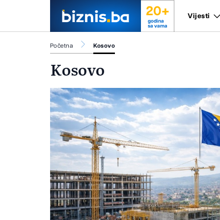
20+
Vijesti
godina
sa vama
Početna
Kosovo
Kosovo