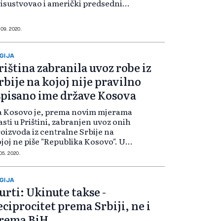
isustvovao i američki predsednik
onald Trump odjeknulo je kao
dijska bomba, ali ne zbog
rmalizacije ekonomskih i životnih
 09. 2020.
tanja Srba i Alb...
GIJA
riština zabranila uvoz robe iz
rbije na kojoj nije pravilno
spisano ime države Kosova
a Kosovo je, prema novim mjerama
asti u Prištini, zabranjen uvoz onih
oizvoda iz centralne Srbije na
joj ne piše "Republika Kosovo". U
općenju vlade u Prištini se navodi
 05. 2020.
 se zabranjuje primjena ili
ihvatanje dokumenta o pori...
GIJA
urti: Ukinute takse -
eciprocitet prema Srbiji, ne i
rema BiH