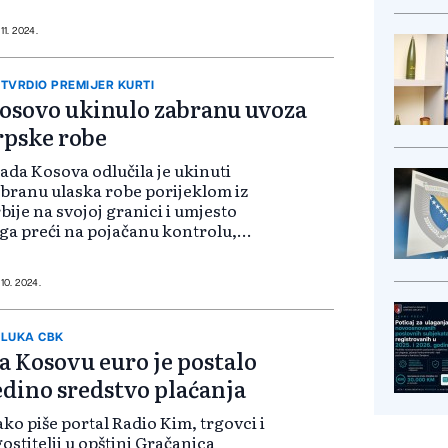
ugim zvaničnicima. Rama je tom
ilikom rekao da most predstavlja
11. 2024.
presivan posao koji...
TVRDIO PREMIJER KURTI
osovo ukinulo zabranu uvoza
rpske robe
ada Kosova odlučila je ukinuti
branu ulaska robe porijeklom iz
bije na svojoj granici i umjesto
ga preći na pojačanu kontrolu,
kao je u ponedjeljak premijer
bin Kurti. Kosovo će uspostaviti
ivremeni granični prijelaz s
 10. 2024.
soki...
LUKA CBK
a Kosovu euro je postalo
edino sredstvo plaćanja
ko piše portal Radio Kim, trgovci i
ostitelji u opštini Gračanica