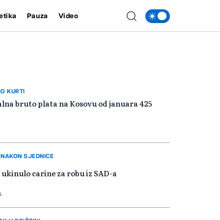
etika
Pauza
Video
O KURTI
lna bruto plata na Kosovu od januara 425
.
 NAKON SJEDNICE
ukinulo carine za robu iz SAD-a
5.