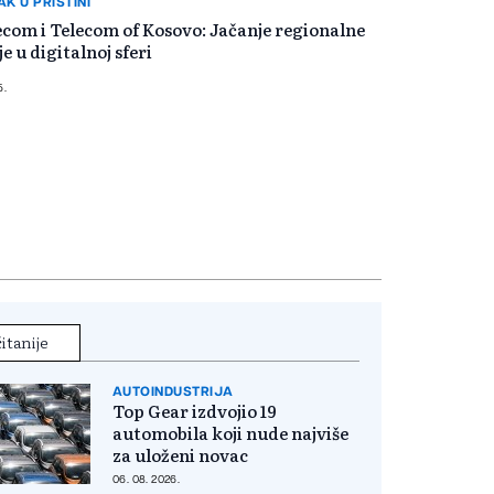
K U PRIŠTINI
com i Telecom of Kosovo: Jačanje regionalne
e u digitalnoj sferi
5.
itanije
AUTOINDUSTRIJA
Top Gear izdvojio 19
automobila koji nude najviše
za uloženi novac
06. 08. 2026.