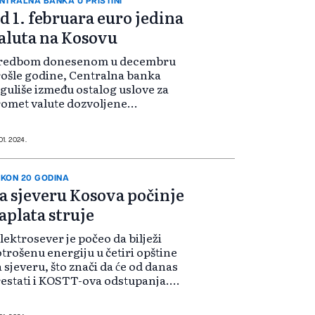
NTRALNA BANKA U PRIŠTINI
d 1. februara euro jedina
aluta na Kosovu
redbom donesenom u decembru
ošle godine, Centralna banka
guliše između ostalog uslove za
omet valute dozvoljene
tovinskim transakcijama na
sovu. "Ostale valute koje nisu u
rima mogu se koristiti samo kao
01. 2024.
agocjenosti za sklad...
KON 20 GODINA
a sjeveru Kosova počinje
aplata struje
lektrosever je počeo da bilježi
trošenu energiju u četiri opštine
 sjeveru, što znači da će od danas
estati i KOSTT-ova odstupanja.
slije više od 20 godina, čak i na
everu naše zemlje plaćaće se ista