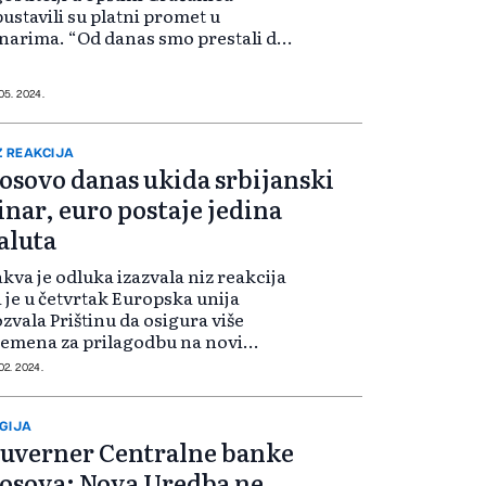
ustavili su platni promet u
narima. “Od danas smo prestali da
imamo dinare. Upoznati smo sa
tuacijom da je to zabranjeno na
sovu i vodimo se time. Mislim da
 05. 2024.
...
Z REAKCIJA
osovo danas ukida srbijanski
inar, euro postaje jedina
aluta
kva je odluka izazvala niz reakcija
 je u četvrtak Europska unija
zvala Prištinu da osigura više
emena za prilagodbu na novi
čin uporabe novca te da pronađe
 02. 2024.
šenje u sklopu dijaloga koji
sovo i Srbija vode pod
kroviteljstvom...
GIJA
uverner Centralne banke
osova: Nova Uredba ne