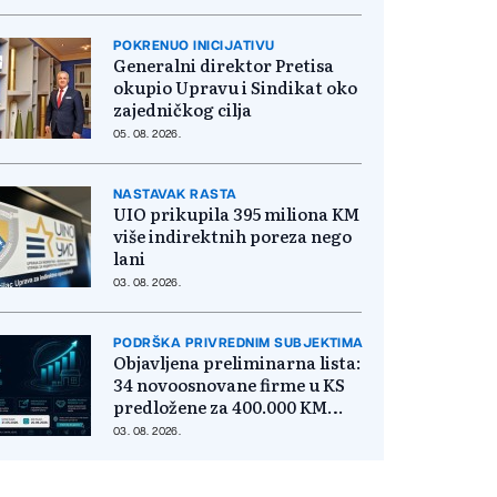
POKRENUO INICIJATIVU
Generalni direktor Pretisa
okupio Upravu i Sindikat oko
zajedničkog cilja
05. 08. 2026.
NASTAVAK RASTA
UIO prikupila 395 miliona KM
više indirektnih poreza nego
lani
03. 08. 2026.
PODRŠKA PRIVREDNIM SUBJEKTIMA
Objavljena preliminarna lista:
34 novoosnovane firme u KS
predložene za 400.000 KM
poticaja
03. 08. 2026.