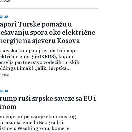
ruja kao na cijeloj ter...
01. 2024.
GIJA
apori Turske pomažu u
ješavanju spora oko električne
nergije na sjeveru Kosova
sovska kompanija za distribuciju
ektrične energije (KEDS), kojom
ravlja partnerstvo vodećih turskih
ldinga Limak i Çalik, i srpska
mpanija Elektrosever, potpisala je
12. 2023.
subotu ugovor da doprinese
ešavanju pitanja distribucije ele...
GIJA
rump ruši srpske saveze sa EU i
inom
inoćnje potpisivanje ekonomskog
porazuma između Beograda i
ištine u Washingtonu, kome je