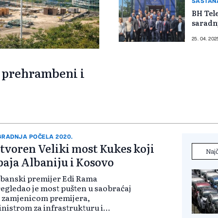
SASTANA
BH Tele
saradnj
25. 04. 202
. prehrambeni i
GRADNJA POČELA 2020.
tvoren Veliki most Kukes koji
Najč
paja Albaniju i Kosovo
banski premijer Edi Rama
egledao je most pušten u saobraćaj
 zamjenicom premijera,
nistrom za infrastrukturu i
ergetiku Belindom Balluku i