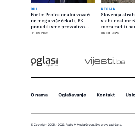
BIH
REGIJA
Forto: Profesionalni vozači
Slovenija strah
ne mogu više čekati, EK
stabilnost mre
ponudili smo provodivo
mora raditi b
rješenje
minimalnim k
06. 08. 2026.
06. 08. 2026.
O nama
Oglašavanje
Kontakt
Uslo
© Copyright 2005. - 2026. Radio M Media Group.
Sva prava zadržana.