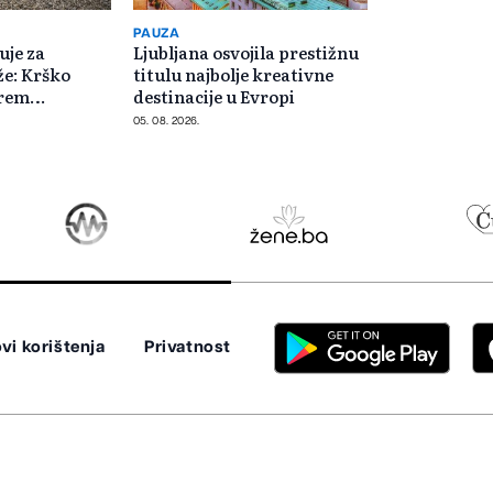
PAUZA
uje za
Ljubljana osvojila prestižnu
že: Krško
titulu najbolje kreativne
arem
destinacije u Evropi
apacitetom
05. 08. 2026.
vi korištenja
Privatnost