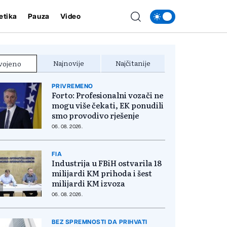
etika
Pauza
Video
Najnovije
Najčitanije
vojeno
PRIVREMENO
Forto: Profesionalni vozači ne
mogu više čekati, EK ponudili
smo provodivo rješenje
06. 08. 2026.
FIA
Industrija u FBiH ostvarila 18
milijardi KM prihoda i šest
milijardi KM izvoza
06. 08. 2026.
BEZ SPREMNOSTI DA PRIHVATI