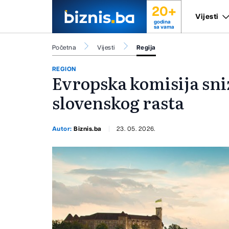
20+
Vijesti
godina
sa vama
Početna
Vijesti
Regija
REGION
Evropska komisija sni
slovenskog rasta
Autor:
Biznis.ba
23. 05. 2026.