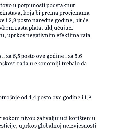
gotovo u potpunosti podstaknut
instava, koja bi prema procjenama
ve i 2,8 posto naredne godine, bit će
kom rasta plata, uključujući
ru, uprkos negativnim efektima rata
i za 6,5 posto ove godine i za 5,6
oškovi rada u ekonomiji trebalo da
trošnje od 4,4 posto ove godine i 1,8
 visokom nivou zahvaljujući korištenju
sticije, uprkos globalnoj neizvjesnosti