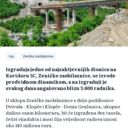
top
Zenička zaobilaznica
Izgradnja jedne od najzahtjevnijih dionica na
Koridoru 5C, Zeničke zaobilaznice, se izvode
predviđenom dinamikom, a na izgradnji je
svakog dana angažovano blizu 3.600 radnika.
U sklopu Zeničke zaobilaznice s dvije poddionice
Drivuša - Klopče i Klopče - Donja Gračanica, ukupne
dužine osam kilometara, bit će izgrađena dva tunela,
četiri vijadukta i most čija vrijednost radova iznosi
oko 140 miliona eura.