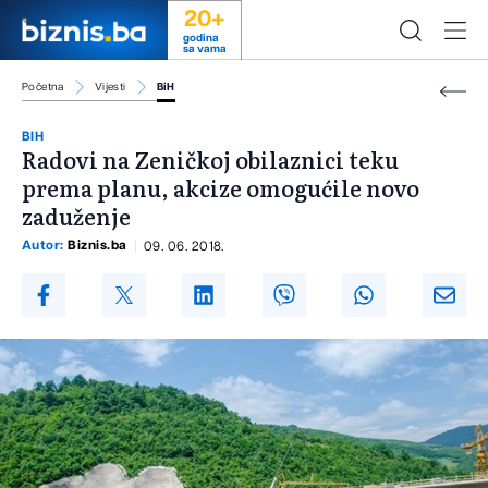
20+
godina
sa vama
Početna
Vijesti
BiH
BIH
Radovi na Zeničkoj obilaznici teku
prema planu, akcize omogućile novo
zaduženje
Autor:
Biznis.ba
09. 06. 2018.