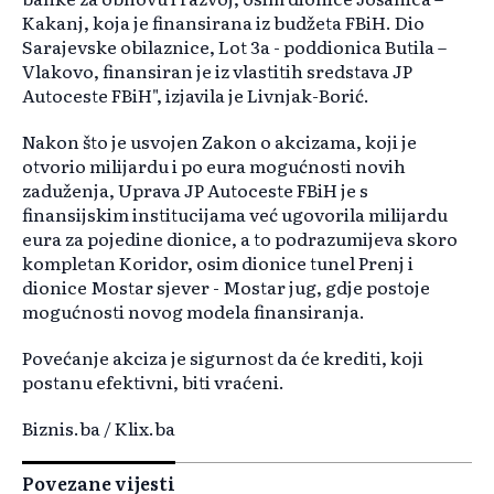
Kakanj, koja je finansirana iz budžeta FBiH. Dio
Sarajevske obilaznice, Lot 3a - poddionica Butila –
Vlakovo, finansiran je iz vlastitih sredstava JP
Autoceste FBiH", izjavila je Livnjak-Borić.
Nakon što je usvojen Zakon o akcizama, koji je
otvorio milijardu i po eura mogućnosti novih
zaduženja, Uprava JP Autoceste FBiH je s
finansijskim institucijama već ugovorila milijardu
eura za pojedine dionice, a to podrazumijeva skoro
kompletan Koridor, osim dionice tunel Prenj i
dionice Mostar sjever - Mostar jug, gdje postoje
mogućnosti novog modela finansiranja.
Povećanje akciza je sigurnost da će krediti, koji
postanu efektivni, biti vraćeni.
Biznis.ba / Klix.ba
Povezane vijesti