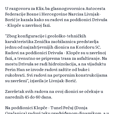
U razgovoru za Klix.ba glasnogovornica Autocesta
Federacije Bosne i Hercegovine Narcisa Livnjak-
Borić je kazala kako su radovi na poddionici Drivuša
- Klopče u završnoj fazi.
"Zbog konfiguracije i geološko-tehničkih
karakteristika Zenička zaobilaznica predstavlja
jednu od najzahtjevnijih dionica na Koridoru 5C.
Radovi na poddionici Drivuša - Klopče su u završnoj
fazi, a trenutno se priprema trasa za asfaltiranje. Na
mostu Drivuša se radi hidroizolacija, a na vijaduktu
Perin Han se izvode radovi zaštite od buke i
rukohvati. Svi radovi na potpornim konstrukcijama
su završeni", izjavila je Livnjak-Borić.
Završetak svih radova na ovoj dionici se očekuje u
narednih 45 do 60 dana.
Na poddionici Klopče - Tunel Pečuj (Donja
Gračanica) radovi teku predviđenom dinamikom, a u