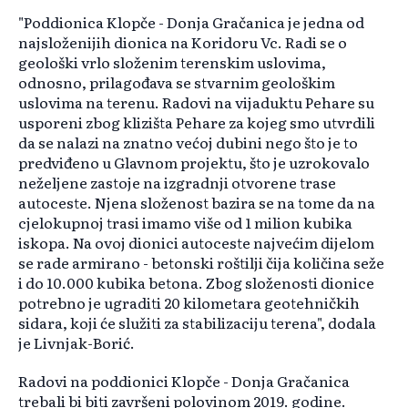
"Poddionica Klopče - Donja Gračanica je jedna od
najsloženijih dionica na Koridoru Vc. Radi se o
geološki vrlo složenim terenskim uslovima,
odnosno, prilagođava se stvarnim geološkim
uslovima na terenu. Radovi na vijaduktu Pehare su
usporeni zbog klizišta Pehare za kojeg smo utvrdili
da se nalazi na znatno većoj dubini nego što je to
predviđeno u Glavnom projektu, što je uzrokovalo
neželjene zastoje na izgradnji otvorene trase
autoceste. Njena složenost bazira se na tome da na
cjelokupnoj trasi imamo više od 1 milion kubika
iskopa. Na ovoj dionici autoceste najvećim dijelom
se rade armirano - betonski roštilji čija količina seže
i do 10.000 kubika betona. Zbog složenosti dionice
potrebno je ugraditi 20 kilometara geotehničkih
sidara, koji će služiti za stabilizaciju terena", dodala
je Livnjak-Borić.
Radovi na poddionici Klopče - Donja Gračanica
trebali bi biti završeni polovinom 2019. godine.