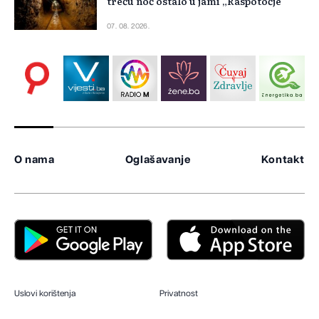
treću noć ostalo u jami „Raspotočje“
07. 08. 2026.
O nama
Oglašavanje
Kontakt
Uslovi korištenja
Privatnost