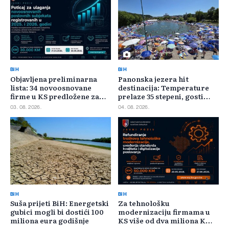
BIH
BIH
Objavljena preliminarna
Panonska jezera hit
lista: 34 novoosnovane
destinacija: Temperature
firme u KS predložene za
prelaze 35 stepeni, gosti
400.000 KM poticaja
pristižu iz cijele regije
03. 08. 2026.
04. 08. 2026.
BIH
BIH
Suša prijeti BiH: Energetski
Za tehnološku
gubici mogli bi dostići 100
modernizaciju firmama u
miliona eura godišnje
KS više od dva miliona KM,