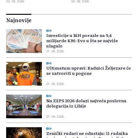
odbijeno 135 prijava
03. 08. 2026.
03. 08. 2026.
Najnovije
BIH
Investicije u BiH porasle na 9,4
milijarde KM: Evo u šta se najviše
ulagalo
07. 08. 2026.
BIH
Ultimatum upravi: Radnici Željezare će
se zatvoriti u pogone
07. 08. 2026.
BIH
Na ZEPS 2026 dolazi najveća poslovna
delegacija iz Libije
07. 08. 2026.
BIH
Zenički rudari ne odustaju: 11 radnika