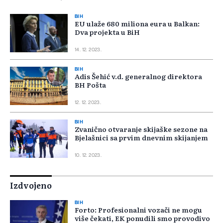
BIH
EU ulaže 680 miliona eura u Balkan:
Dva projekta u BiH
14. 12. 2023.
BIH
Adis Šehić v.d. generalnog direktora
BH Pošta
12. 12. 2023.
BIH
Zvanično otvaranje skijaške sezone na
Bjelašnici sa prvim dnevnim skijanjem
10. 12. 2023.
Izdvojeno
BIH
Forto: Profesionalni vozači ne mogu
više čekati, EK ponudili smo provodivo