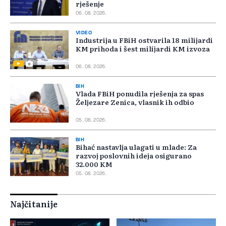
rješenje
06. 08. 2026.
VIDEO
Industrija u FBiH ostvarila 18 milijardi
KM prihoda i šest milijardi KM izvoza
06. 08. 2026.
BIH
Vlada FBiH ponudila rješenja za spas
Željezare Zenica, vlasnik ih odbio
05. 08. 2026.
BIH
Bihać nastavlja ulagati u mlade: Za
razvoj poslovnih ideja osigurano
32.000 KM
05. 08. 2026.
Najčitanije