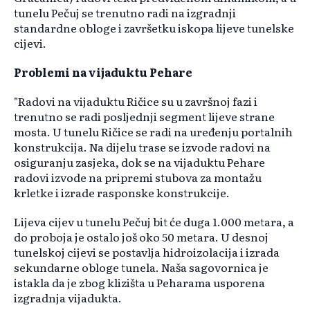
tunelu Pečuj se trenutno radi na izgradnji
standardne obloge i završetku iskopa lijeve tunelske
cijevi.
Problemi na vijaduktu Pehare
"Radovi na vijaduktu Ričice su u završnoj fazi i
trenutno se radi posljednji segment lijeve strane
mosta. U tunelu Ričice se radi na uređenju portalnih
konstrukcija. Na dijelu trase se izvode radovi na
osiguranju zasjeka, dok se na vijaduktu Pehare
radovi izvode na pripremi stubova za montažu
krletke i izrade rasponske konstrukcije.
Lijeva cijev u tunelu Pečuj bit će duga 1.000 metara, a
do proboja je ostalo još oko 50 metara. U desnoj
tunelskoj cijevi se postavlja hidroizolacija i izrada
sekundarne obloge tunela. Naša sagovornica je
istakla da je zbog klizišta u Peharama usporena
izgradnja vijadukta.