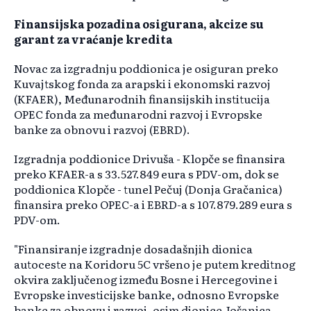
Finansijska pozadina osigurana, akcize su
garant za vraćanje kredita
Novac za izgradnju poddionica je osiguran preko
Kuvajtskog fonda za arapski i ekonomski razvoj
(KFAER), Međunarodnih finansijskih institucija
OPEC fonda za međunarodni razvoj i Evropske
banke za obnovu i razvoj (EBRD).
Izgradnja poddionice Drivuša - Klopče se finansira
preko KFAER-a s 33.527.849 eura s PDV-om, dok se
poddionica Klopče - tunel Pečuj (Donja Gračanica)
finansira preko OPEC-a i EBRD-a s 107.879.289 eura s
PDV-om.
"Finansiranje izgradnje dosadašnjih dionica
autoceste na Koridoru 5C vršeno je putem kreditnog
okvira zaključenog između Bosne i Hercegovine i
Evropske investicijske banke, odnosno Evropske
banke za obnovu i razvoj, osim dionice Jošanica –