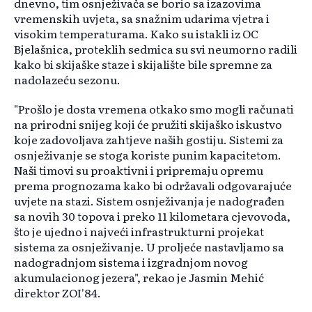
dnevno, tim osnježivača se borio sa izazovima
vremenskih uvjeta, sa snažnim udarima vjetra i
visokim temperaturama. Kako su istakli iz OC
Bjelašnica, proteklih sedmica su svi neumorno radili
kako bi skijaške staze i skijalište bile spremne za
nadolazeću sezonu.
"Prošlo je dosta vremena otkako smo mogli računati
na prirodni snijeg koji će pružiti skijaško iskustvo
koje zadovoljava zahtjeve naših gostiju. Sistemi za
osnježivanje se stoga koriste punim kapacitetom.
Naši timovi su proaktivni i pripremaju opremu
prema prognozama kako bi održavali odgovarajuće
uvjete na stazi. Sistem osnježivanja je nadograđen
sa novih 30 topova i preko 11 kilometara cjevovoda,
što je ujedno i najveći infrastrukturni projekat
sistema za osnježivanje. U proljeće nastavljamo sa
nadogradnjom sistema i izgradnjom novog
akumulacionog jezera", rekao je Jasmin Mehić
direktor ZOI'84.