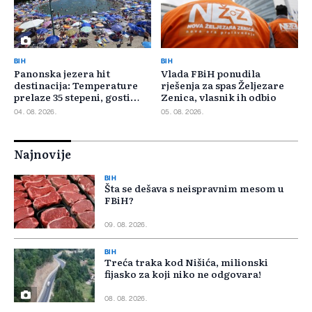
BIH
BIH
Panonska jezera hit
Vlada FBiH ponudila
destinacija: Temperature
rješenja za spas Željezare
prelaze 35 stepeni, gosti
Zenica, vlasnik ih odbio
pristižu iz cijele regije
04. 08. 2026.
05. 08. 2026.
Najnovije
BIH
Šta se dešava s neispravnim mesom u
FBiH?
09. 08. 2026.
BIH
Treća traka kod Nišića, milionski
fijasko za koji niko ne odgovara!
08. 08. 2026.