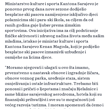
Ministarstvo kulture i sporta Kantona Sarajevo je
ponovno prvog dana nove sezone dodijelio
besplatne ski pasova namijenjene isključivo djeci
polaznicima ski i para-ski škola, sa ciljem da od
ranih godina gaje ljubav prema zimskim
sportovima. Ova inicijativa ima za cilj podsticanje
fizičke aktivnosti i zdravog načina života među našim
mladima, istakao je ministar kulture i sporta
Kantona Sarajevo Kenan Magoda, koji je podijelio
besplatne ski pasove izmamivši uzbuđenje i
osmijehe na licima djece.
"Moramo njegovati i ulagati u ovo šta imamo,
prvenstveno u nastavak obnove i izgradnje žičara,
obnove voznog parka, uređenje staza, sistem
osnježivanja i ostale infrastrukture. Trebamo biti
ponosni i pričati o ljepotama i značaju Bjelašnice i
same blizine sarajevskog aerodroma, hotela koji su
finansijski prihvatljivi i sve su to mogućnosti još
većeg razvoja turizma. I moram spomenuti da ćemo i