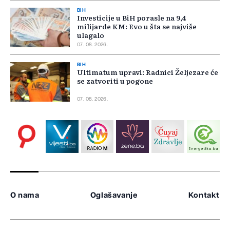
BIH
Investicije u BiH porasle na 9,4
milijarde KM: Evo u šta se najviše
ulagalo
07. 08. 2026.
BIH
Ultimatum upravi: Radnici Željezare će
se zatvoriti u pogone
07. 08. 2026.
O nama
Oglašavanje
Kontakt