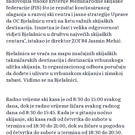
zadovoljila visoke kriterije Međunarodne skijaške
federacije (FIS) što je rezultat kontinuiranog
ulaganja u razvoj ski centra i jasne strategije Uprave
da OC Bjelašnicu vrati na listu važnih skijaških
destinacija. Izuzetna je čast i velika odgovornost
vidjeti Bjelašnicu u društvu najvećih skijaških
centara", istakao je direktor ZOI'84 Jasmin Mehić.
Bjelašnica se vraća na mapu značajnih skijaških
takmičarskih destinacija i destinacija vrhunskoga
užitka skijanja. Iz organizacionog odbora poručuju
da dođete i uživate u vrhunskom skijanju i zimskoj
zabavi. Vidimo se na Bjelašnici.
Radno vrijeme ski kasa je od 8:30 do 15:00 svakog
dana, dok je radno vrijeme žičara svakog radnog
dana od 8:30 do 15:45. Kada je u pitanju noćno
skijanje, ski kasa radi od četvrtka do subote u
terminu od 18:30 do 21:00, dok su žičare u pogodnu
od četvrtka do subote u terminu od 18:30 do 20:50.