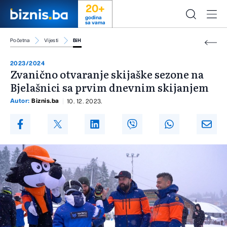
20+
godina
sa vama
Početna
Vijesti
BiH
2023/2024
Zvanično otvaranje skijaške sezone na
Bjelašnici sa prvim dnevnim skijanjem
Autor:
Biznis.ba
10. 12. 2023.