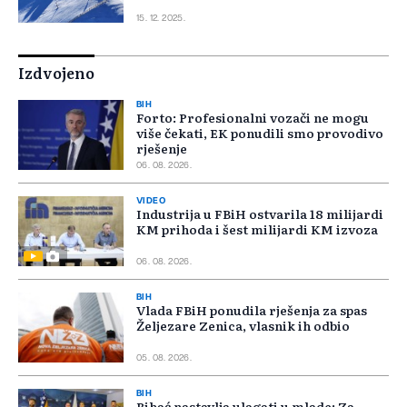
15. 12. 2025.
Izdvojeno
BIH
Forto: Profesionalni vozači ne mogu
više čekati, EK ponudili smo provodivo
rješenje
06. 08. 2026.
VIDEO
Industrija u FBiH ostvarila 18 milijardi
KM prihoda i šest milijardi KM izvoza
06. 08. 2026.
BIH
Vlada FBiH ponudila rješenja za spas
Željezare Zenica, vlasnik ih odbio
05. 08. 2026.
BIH
Bihać nastavlja ulagati u mlade: Za