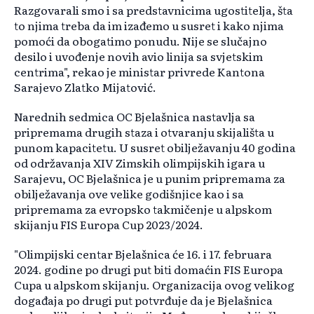
Razgovarali smo i sa predstavnicima ugostitelja, šta
to njima treba da im izađemo u susret i kako njima
pomoći da obogatimo ponudu. Nije se slučajno
desilo i uvođenje novih avio linija sa svjetskim
centrima", rekao je ministar privrede Kantona
Sarajevo Zlatko Mijatović.
Narednih sedmica OC Bjelašnica nastavlja sa
pripremama drugih staza i otvaranju skijališta u
punom kapacitetu. U susret obilježavanju 40 godina
od održavanja XIV Zimskih olimpijskih igara u
Sarajevu, OC Bjelašnica je u punim pripremama za
obilježavanja ove velike godišnjice kao i sa
pripremama za evropsko takmičenje u alpskom
skijanju FIS Europa Cup 2023/2024.
"Olimpijski centar Bjelašnica će 16. i 17. februara
2024. godine po drugi put biti domaćin FIS Europa
Cupa u alpskom skijanju. Organizacija ovog velikog
događaja po drugi put potvrđuje da je Bjelašnica