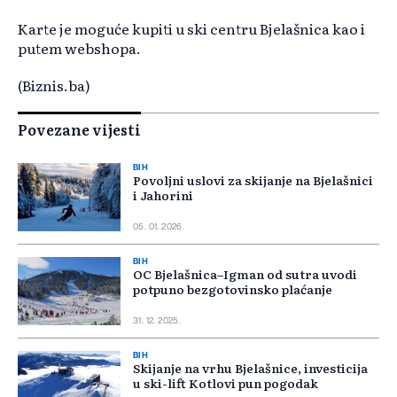
Karte je moguće kupiti u ski centru Bjelašnica kao i
putem webshopa.
(Biznis.ba)
Povezane vijesti
BIH
Povoljni uslovi za skijanje na Bjelašnici
i Jahorini
05. 01. 2026.
BIH
OC Bjelašnica–Igman od sutra uvodi
potpuno bezgotovinsko plaćanje
31. 12. 2025.
BIH
Skijanje na vrhu Bjelašnice, investicija
u ski-lift Kotlovi pun pogodak