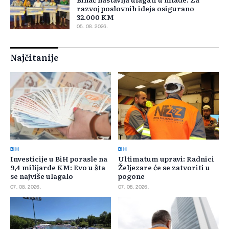
razvoj poslovnih ideja osigurano
32.000 KM
05. 08. 2026.
Najčitanije
BIH
BIH
Investicije u BiH porasle na
Ultimatum upravi: Radnici
9,4 milijarde KM: Evo u šta
Željezare će se zatvoriti u
se najviše ulagalo
pogone
07. 08. 2026.
07. 08. 2026.