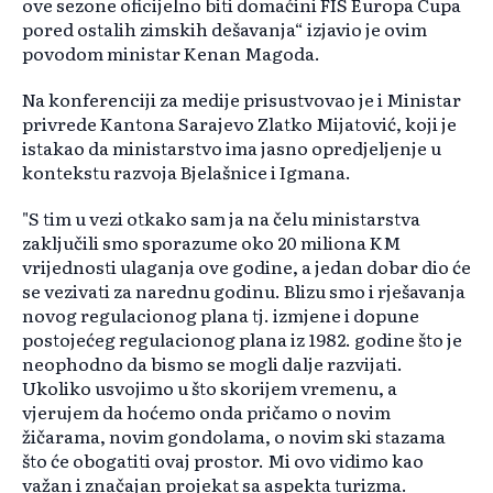
ove sezone oficijelno biti domaćini FIS Europa Cupa
pored ostalih zimskih dešavanja“ izjavio je ovim
povodom ministar Kenan Magoda.
Na konferenciji za medije prisustvovao je i Ministar
privrede Kantona Sarajevo Zlatko Mijatović, koji je
istakao da ministarstvo ima jasno opredjeljenje u
kontekstu razvoja Bjelašnice i Igmana.
"S tim u vezi otkako sam ja na čelu ministarstva
zaključili smo sporazume oko 20 miliona KM
vrijednosti ulaganja ove godine, a jedan dobar dio će
se vezivati za narednu godinu. Blizu smo i rješavanja
novog regulacionog plana tj. izmjene i dopune
postojećeg regulacionog plana iz 1982. godine što je
neophodno da bismo se mogli dalje razvijati.
Ukoliko usvojimo u što skorijem vremenu, a
vjerujem da hoćemo onda pričamo o novim
žičarama, novim gondolama, o novim ski stazama
što će obogatiti ovaj prostor. Mi ovo vidimo kao
važan i značajan projekat sa aspekta turizma.