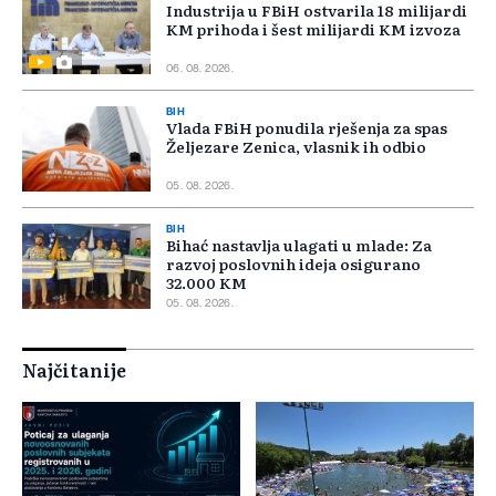
Industrija u FBiH ostvarila 18 milijardi
KM prihoda i šest milijardi KM izvoza
06. 08. 2026.
BIH
Vlada FBiH ponudila rješenja za spas
Željezare Zenica, vlasnik ih odbio
05. 08. 2026.
BIH
Bihać nastavlja ulagati u mlade: Za
razvoj poslovnih ideja osigurano
32.000 KM
05. 08. 2026.
Najčitanije