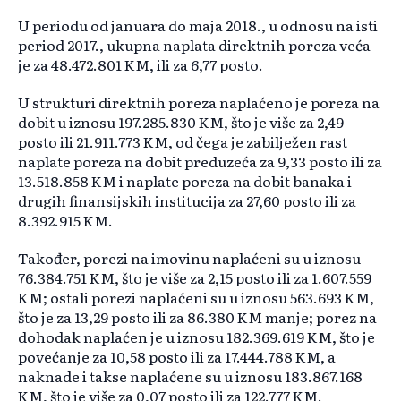
U periodu od januara do maja 2018., u odnosu na isti
period 2017., ukupna naplata direktnih poreza veća
je za 48.472.801 KM, ili za 6,77 posto.
U strukturi direktnih poreza naplaćeno je poreza na
dobit u iznosu 197.285.830 KM, što je više za 2,49
posto ili 21.911.773 KM, od čega je zabilježen rast
naplate poreza na dobit preduzeća za 9,33 posto ili za
13.518.858 KM i naplate poreza na dobit banaka i
drugih finansijskih institucija za 27,60 posto ili za
8.392.915 KM.
Također, porezi na imovinu naplaćeni su u iznosu
76.384.751 KM, što je više za 2,15 posto ili za 1.607.559
KM; ostali porezi naplaćeni su u iznosu 563.693 KM,
što je za 13,29 posto ili za 86.380 KM manje; porez na
dohodak naplaćen je u iznosu 182.369.619 KM, što je
povećanje za 10,58 posto ili za 17.444.788 KM, a
naknade i takse naplaćene su u iznosu 183.867.168
KM, što je više za 0,07 posto ili za 122.777 KM.