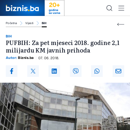
20+
godina
sa vama
Početna
Vijesti
BiH
BIH
PUFBIH: Za pet mjeseci 2018. godine 2,1
milijardu KM javnih prihoda
Autor:
Biznis.ba
07. 06. 2018.