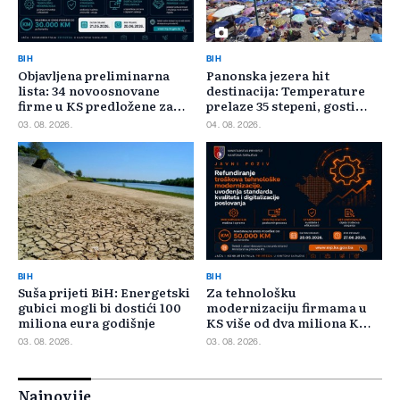
BIH
BIH
Objavljena preliminarna
Panonska jezera hit
lista: 34 novoosnovane
destinacija: Temperature
firme u KS predložene za
prelaze 35 stepeni, gosti
400.000 KM poticaja
pristižu iz cijele regije
03. 08. 2026.
04. 08. 2026.
BIH
BIH
Suša prijeti BiH: Energetski
Za tehnološku
gubici mogli bi dostići 100
modernizaciju firmama u
miliona eura godišnje
KS više od dva miliona KM,
odbijeno 135 prijava
03. 08. 2026.
03. 08. 2026.
Najnovije