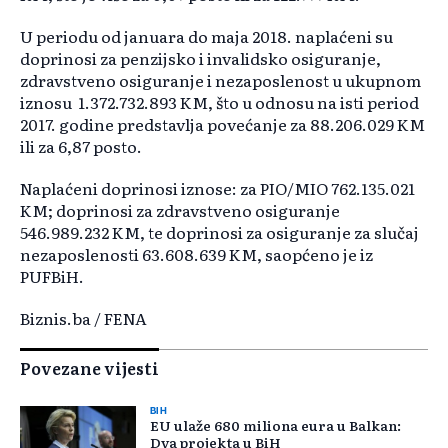
U periodu od januara do maja 2018. naplaćeni su
doprinosi za penzijsko i invalidsko osiguranje,
zdravstveno osiguranje i nezaposlenost u ukupnom
iznosu 1.372.732.893 KM, što u odnosu na isti period
2017. godine predstavlja povećanje za 88.206.029 KM
ili za 6,87 posto.
Naplaćeni doprinosi iznose: za PIO/MIO 762.135.021
KM; doprinosi za zdravstveno osiguranje
546.989.232 KM, te doprinosi za osiguranje za slučaj
nezaposlenosti 63.608.639 KM, saopćeno je iz
PUFBiH.
Biznis.ba / FENA
Povezane vijesti
BIH
EU ulaže 680 miliona eura u Balkan:
Dva projekta u BiH