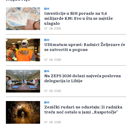
BIH
Investicije u BiH porasle na 9,4
milijarde KM: Evo u šta se najviše
ulagalo
07. 08. 2026.
BIH
Ultimatum upravi: Radnici Željezare će
se zatvoriti u pogone
07. 08. 2026.
BIH
Na ZEPS 2026 dolazi najveća poslovna
delegacija iz Libije
07. 08. 2026.
BIH
Zenički rudari ne odustaju: 11 radnika
treću noć ostalo u jami „Raspotočje“
07. 08. 2026.