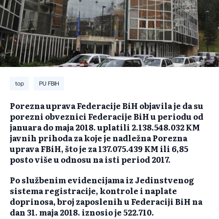
top
PU FBIH
Porezna uprava Federacije BiH objavila je da su
porezni obveznici Federacije BiH u periodu od
januara do maja 2018. uplatili 2.138.548.032 KM
javnih prihoda za koje je nadležna Porezna
uprava FBiH, što je za 137.075.439 KM ili 6,85
posto više u odnosu na isti period 2017.
Po službenim evidencijama iz Jedinstvenog
sistema registracije, kontrole i naplate
doprinosa, broj zaposlenih u Federaciji BiH na
dan 31. maja 2018. iznosio je 522.710.