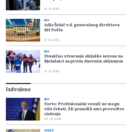
14. 12. 2023.
BIH
Adis Šehić v.d. generalnog direktora
BH Pošta
12. 12. 2023.
BIH
Zvanično otvaranje skijaške sezone na
Bjelašnici sa prvim dnevnim skijanjem
10. 12. 2023.
Izdvojeno
BIH
Forto: Profesionalni vozači ne mogu
više čekati, EK ponudili smo provodivo
rješenje
06. 08. 2026.
VIDEO