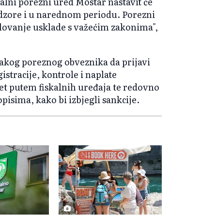
lni porezni ured Mostar nastavit će
adzore i u narednom periodu. Porezni
slovanje usklade s važećim zakonima",
svakog poreznog obveznika da prijavi
stracije, kontrole i naplate
et putem fiskalnih uređaja te redovno
pisima, kako bi izbjegli sankcije.