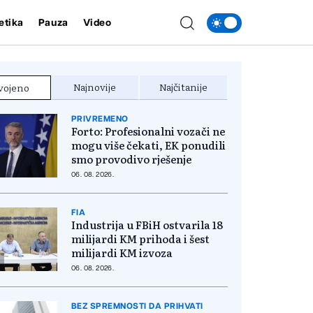
etika
Pauza
Video
Najnovije
Najčitanije
vojeno
PRIVREMENO
Forto: Profesionalni vozači ne
mogu više čekati, EK ponudili
smo provodivo rješenje
06. 08. 2026.
FIA
Industrija u FBiH ostvarila 18
milijardi KM prihoda i šest
milijardi KM izvoza
06. 08. 2026.
BEZ SPREMNOSTI DA PRIHVATI