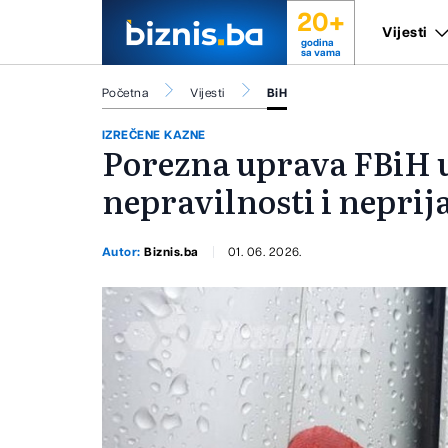
20+
Vijesti
godina
sa vama
Početna
Vijesti
BiH
IZREČENE KAZNE
Porezna uprava FBiH u
nepravilnosti i neprij
Autor:
Biznis.ba
01. 06. 2026.