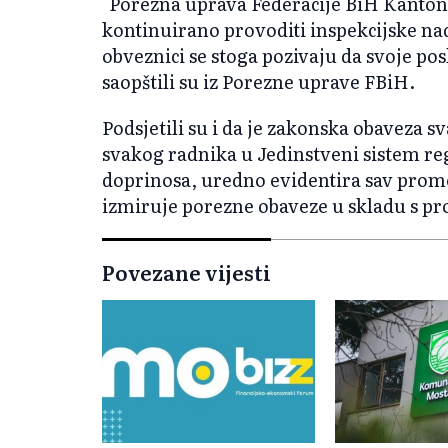
"Porezna uprava Federacije BiH Kantona
kontinuirano provoditi inspekcijske n
obveznici se stoga pozivaju da svoje po
saopštili su iz Porezne uprave FBiH.
Podsjetili su i da je zakonska obaveza 
svakog radnika u Jedinstveni sistem regi
doprinosa, uredno evidentira sav prom
izmiruje porezne obaveze u skladu s pro
Povezane vijesti