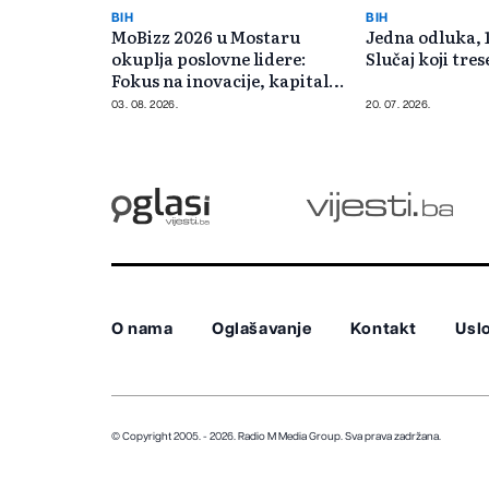
BIH
BIH
MoBizz 2026 u Mostaru
Jedna odluka, 
okuplja poslovne lidere:
Slučaj koji tre
Fokus na inovacije, kapital i
konkurentnost
03. 08. 2026.
20. 07. 2026.
O nama
Oglašavanje
Kontakt
Uslo
© Copyright 2005. - 2026. Radio M Media Group.
Sva prava zadržana.