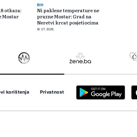
BIH
18 otkaza:
Ni paklene temperature ne
se Mostar
prazne Mostar: Grad na
Neretvi krcat posjetiocima
18. 07. 2026.
vi korištenja
Privatnost