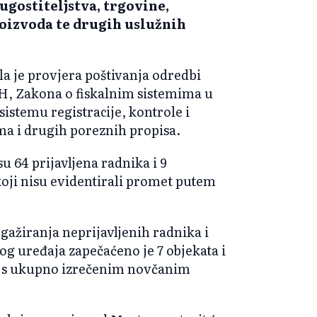
ugostiteljstva, trgovine,
oizvoda te drugih uslužnih
la je provjera poštivanja odredbi
iH, Zakona o fiskalnim sistemima u
istemu registracije, kontrole i
ma i drugih poreznih propisa.
 64 prijavljena radnika i 9
koji nisu evidentirali promet putem
gažiranja neprijavljenih radnika i
g uređaja zapečaćeno je 7 objekata i
ozi s ukupno izrečenim novčanim