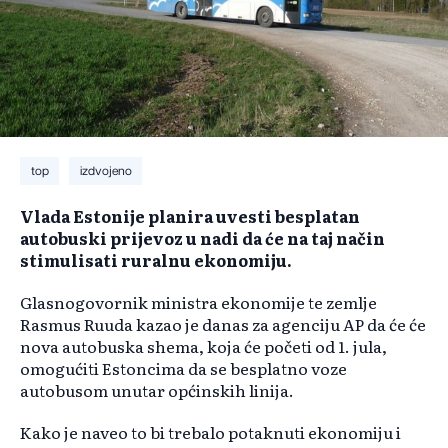
top
izdvojeno
Vlada Estonije planira uvesti besplatan
autobuski prijevoz u nadi da će na taj način
stimulisati ruralnu ekonomiju.
Glasnogovornik ministra ekonomije te zemlje
Rasmus Ruuda kazao je danas za agenciju AP da će će
nova autobuska shema, koja će početi od 1. jula,
omogućiti Estoncima da se besplatno voze
autobusom unutar općinskih linija.
Kako je naveo to bi trebalo potaknuti ekonomiju i