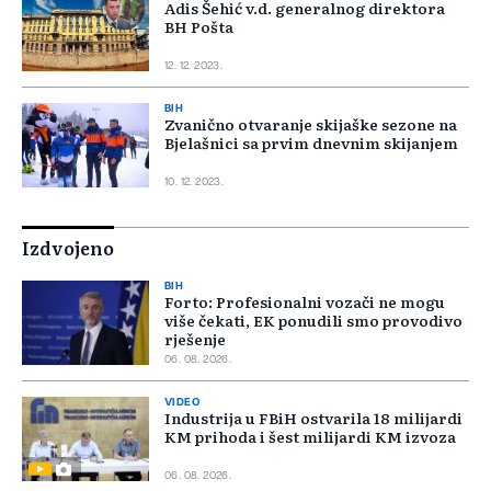
Adis Šehić v.d. generalnog direktora
BH Pošta
12. 12. 2023.
BIH
Zvanično otvaranje skijaške sezone na
Bjelašnici sa prvim dnevnim skijanjem
10. 12. 2023.
Izdvojeno
BIH
Forto: Profesionalni vozači ne mogu
više čekati, EK ponudili smo provodivo
rješenje
06. 08. 2026.
VIDEO
Industrija u FBiH ostvarila 18 milijardi
KM prihoda i šest milijardi KM izvoza
06. 08. 2026.