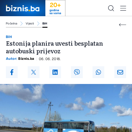
20+
godina
sa vama
Početna
Vijesti
BiH
BIH
Estonija planira uvesti besplatan
autobuski prijevoz
Autor:
Biznis.ba
06. 06. 2018.