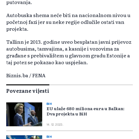
putovanja.
Autobuska shema neće biti na nacionalnom nivou u
početnoj fazi jer su neke regije odlučile ostati van
projekta.
Tallinn je 2013. godine uveo besplatan javni prijevoz
autobusima, tamvajima, a kasnije i vozovima za
građane s prebivalištem u glavnom gradu Estonije a
taj potez se pokazao kao uspješan.
Biznis.ba / FENA
Povezane vijesti
BIH
EU ulaže 680 miliona eura u Balkan:
Dva projekta u BiH
14. 12. 2023.
BIH