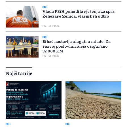
BIH
Vlada FBiH ponudila rješenja za spas
Željezare Zenica, vlasnik ih odbio
05. 08. 2026.
BIH
Bihać nastavlja ulagati u mlade: Za
razvoj poslovnih ideja osigurano
32.000 KM
05. 08. 2026.
Najčitanije
BIH
BIH