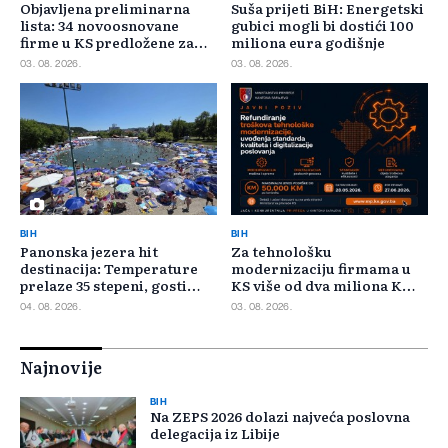
Objavljena preliminarna
Suša prijeti BiH: Energetski
lista: 34 novoosnovane
gubici mogli bi dostići 100
firme u KS predložene za
miliona eura godišnje
400.000 KM poticaja
03. 08. 2026.
03. 08. 2026.
BIH
BIH
Panonska jezera hit
Za tehnološku
destinacija: Temperature
modernizaciju firmama u
prelaze 35 stepeni, gosti
KS više od dva miliona KM,
pristižu iz cijele regije
odbijeno 135 prijava
04. 08. 2026.
03. 08. 2026.
Najnovije
BIH
Na ZEPS 2026 dolazi najveća poslovna
delegacija iz Libije