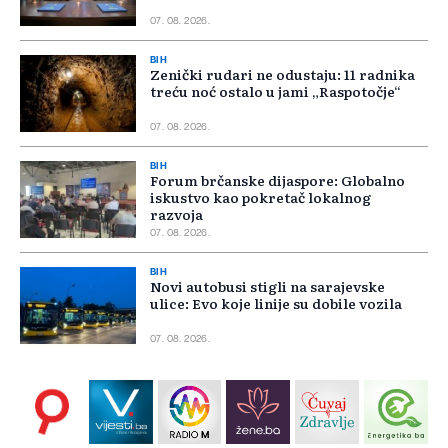
07. 08. 2026.
BIH
Zenički rudari ne odustaju: 11 radnika
treću noć ostalo u jami „Raspotočje“
07. 08. 2026.
BIH
Forum brčanske dijaspore: Globalno
iskustvo kao pokretač lokalnog
razvoja
07. 08. 2026.
BIH
Novi autobusi stigli na sarajevske
ulice: Evo koje linije su dobile vozila
07. 08. 2026.