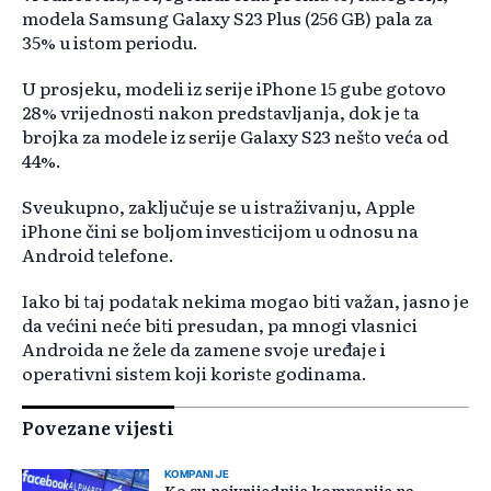
modela Samsung Galaxy S23 Plus (256 GB) pala za
35% u istom periodu.
U prosjeku, modeli iz serije iPhone 15 gube gotovo
28% vrijednosti nakon predstavljanja, dok je ta
brojka za modele iz serije Galaxy S23 nešto veća od
44%.
Sveukupno, zaključuje se u istraživanju, Apple
iPhone čini se boljom investicijom u odnosu na
Android telefone.
Iako bi taj podatak nekima mogao biti važan, jasno je
da većini neće biti presudan, pa mnogi vlasnici
Androida ne žele da zamene svoje uređaje i
operativni sistem koji koriste godinama.
Povezane vijesti
KOMPANIJE
Ko su najvrijednije kompanije na