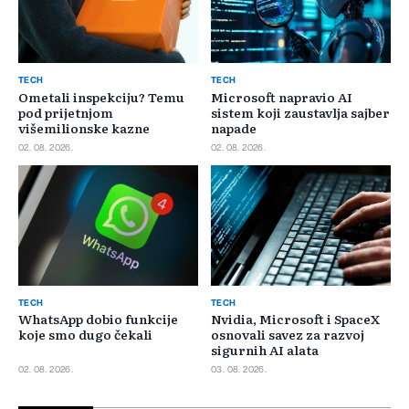
TECH
TECH
Ometali inspekciju? Temu
Microsoft napravio AI
pod prijetnjom
sistem koji zaustavlja sajber
višemilionske kazne
napade
02. 08. 2026.
02. 08. 2026.
TECH
TECH
WhatsApp dobio funkcije
Nvidia, Microsoft i SpaceX
koje smo dugo čekali
osnovali savez za razvoj
sigurnih AI alata
02. 08. 2026.
03. 08. 2026.