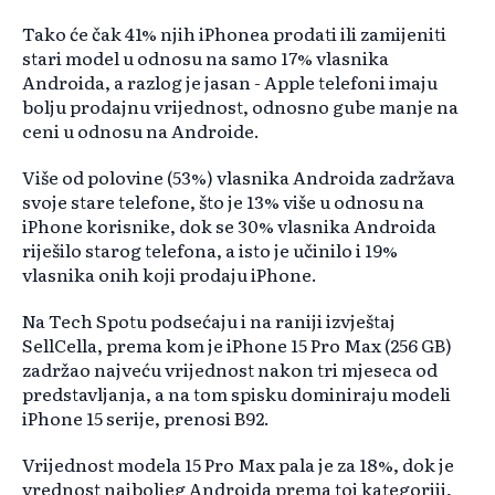
Tako će čak 41% njih iPhonea prodati ili zamijeniti
stari model u odnosu na samo 17% vlasnika
Androida, a razlog je jasan - Apple telefoni imaju
bolju prodajnu vrijednost, odnosno gube manje na
ceni u odnosu na Androide.
Više od polovine (53%) vlasnika Androida zadržava
svoje stare telefone, što je 13% više u odnosu na
iPhone korisnike, dok se 30% vlasnika Androida
riješilo starog telefona, a isto je učinilo i 19%
vlasnika onih koji prodaju iPhone.
Na Tech Spotu podsećaju i na raniji izvještaj
SellCella, prema kom je iPhone 15 Pro Max (256 GB)
zadržao najveću vrijednost nakon tri mjeseca od
predstavljanja, a na tom spisku dominiraju modeli
iPhone 15 serije, prenosi B92.
Vrijednost modela 15 Pro Max pala je za 18%, dok je
vrednost najboljeg Androida prema toj kategoriji,