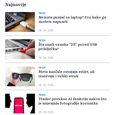
Najnovije
TECH
Nemate punjač za laptop? Evo kako ga
možete napuniti
06. 08. 2026.
TECH
Šta znači oznaka "DP" pored USB
priključka?
06. 08. 2026.
TECH
Meta naočale osvajaju svijet, ali
izazivaju i veliki strah
06. 08. 2026.
TECH
Tinder povukao AI funkciju nakon što
je mijenjala fotografije korisnika
05. 08. 2026.