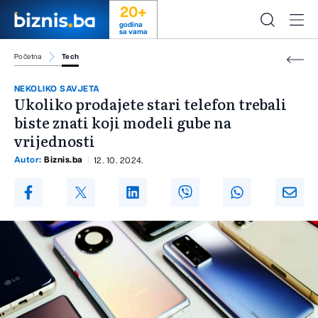
20+
godina
sa vama
Početna
Tech
NEKOLIKO SAVJETA
Ukoliko prodajete stari telefon trebali
biste znati koji modeli gube na
vrijednosti
Autor:
Biznis.ba
12. 10. 2024.