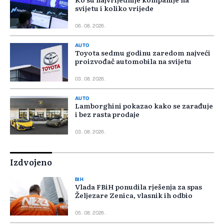
svijetu i koliko vrijede
06. 08. 2026.
AUTO
Toyota sedmu godinu zaredom najveći
proizvođač automobila na svijetu
03. 08. 2026.
AUTO
Lamborghini pokazao kako se zarađuje
i bez rasta prodaje
03. 08. 2026.
Izdvojeno
BIH
Vlada FBiH ponudila rješenja za spas
Željezare Zenica, vlasnik ih odbio
05. 08. 2026.