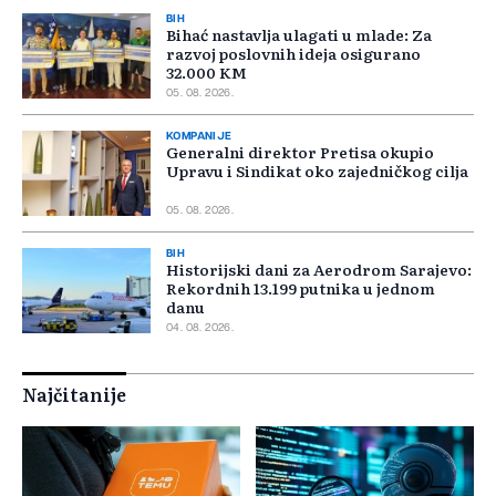
BIH
Bihać nastavlja ulagati u mlade: Za
razvoj poslovnih ideja osigurano
32.000 KM
05. 08. 2026.
KOMPANIJE
Generalni direktor Pretisa okupio
Upravu i Sindikat oko zajedničkog cilja
05. 08. 2026.
BIH
Historijski dani za Aerodrom Sarajevo:
Rekordnih 13.199 putnika u jednom
danu
04. 08. 2026.
Najčitanije