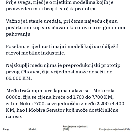
Prije svega, riječ je o rijetkim modelima kojih je
proizveden mali broj ili su čak prototipi.
Važno je i stanje uređaja, pri čemu najveću cijenu
postižu oni koji su sačuvani kao novi i u originalnom
pakovanju.
Posebnu vrijednost imaju i modeli koji su obilježili
razvoj mobilne industrije.
Najskuplji među njima je preprodukcijski prototip
prvog iPhonea, čija vrijednost može doseći i do
66.000 KM.
Među traženijim uređajima nalaze se i Motorola
8000x, čija se cijena kreće od 1.760 do 7.700 KM,
zatim Nokia 7700 sa vrijednošću između 2.200 i 4.400
KM, kao i Mobira Senator koji može dostići slične
iznose.