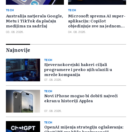
TECH
TECH
Australija natjerala Google,
Microsoft sprema AI super-
Metu i TikTok da plaćaju
aplikaciju: Copilot
medijima za sadržaj
objedinjuje sve na jednom
mjestu
03. 08. 2026.
04. 08. 2026.
Najnovije
TECH
Sjevernokorejski hakeri ciljali
programere i preko njih ulazili u
mreže kompanija
07. 08. 2026.
TECH
Novi iPhone mogao bi dobiti najveći
ekran u historiji Applea
07. 08. 2026.
TECH
OpenAI mijenja strategiju oglašavanja:
ChatGPT sve bliže konkurenciji