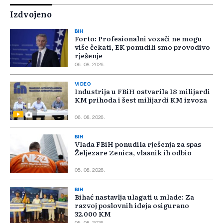
Izdvojeno
BIH
Forto: Profesionalni vozači ne mogu
više čekati, EK ponudili smo provodivo
rješenje
06. 08. 2026.
VIDEO
Industrija u FBiH ostvarila 18 milijardi
KM prihoda i šest milijardi KM izvoza
06. 08. 2026.
BIH
Vlada FBiH ponudila rješenja za spas
Željezare Zenica, vlasnik ih odbio
05. 08. 2026.
BIH
Bihać nastavlja ulagati u mlade: Za
razvoj poslovnih ideja osigurano
32.000 KM
05. 08. 2026.