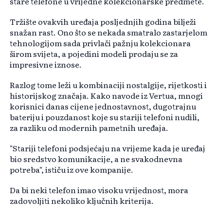
stare telefone u vrijedne kolekcionarske predmete.
Tržište ovakvih uređaja posljednjih godina bilježi
snažan rast. Ono što se nekada smatralo zastarjelom
tehnologijom sada privlači pažnju kolekcionara
širom svijeta, a pojedini modeli prodaju se za
impresivne iznose.
Razlog tome leži u kombinaciji nostalgije, rijetkosti i
historijskog značaja. Kako navode iz Vertua, mnogi
korisnici danas cijene jednostavnost, dugotrajnu
bateriju i pouzdanost koje su stariji telefoni nudili,
za razliku od modernih pametnih uređaja.
"Stariji telefoni podsjećaju na vrijeme kada je uređaj
bio sredstvo komunikacije, a ne svakodnevna
potreba", ističu iz ove kompanije.
Da bi neki telefon imao visoku vrijednost, mora
zadovoljiti nekoliko ključnih kriterija.