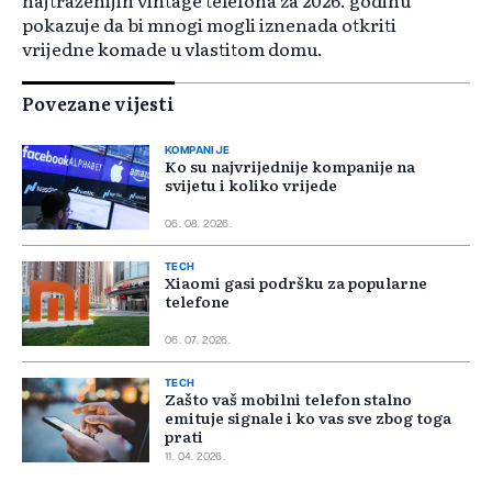
pokazuje da bi mnogi mogli iznenada otkriti
vrijedne komade u vlastitom domu.
Povezane vijesti
KOMPANIJE
Ko su najvrijednije kompanije na
svijetu i koliko vrijede
06. 08. 2026.
TECH
Xiaomi gasi podršku za popularne
telefone
06. 07. 2026.
TECH
Zašto vaš mobilni telefon stalno
emituje signale i ko vas sve zbog toga
prati
11. 04. 2026.