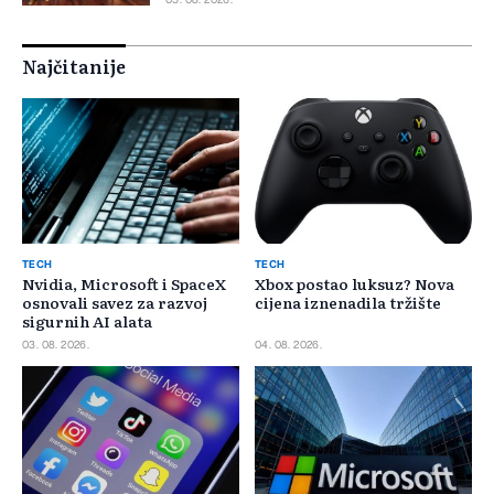
Najčitanije
TECH
TECH
Nvidia, Microsoft i SpaceX
Xbox postao luksuz? Nova
osnovali savez za razvoj
cijena iznenadila tržište
sigurnih AI alata
03. 08. 2026.
04. 08. 2026.