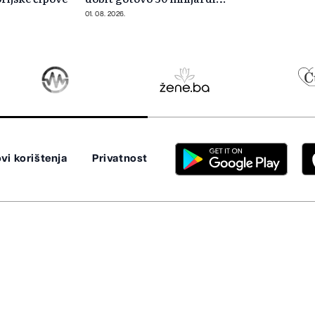
dolara
01. 08. 2026.
vi korištenja
Privatnost