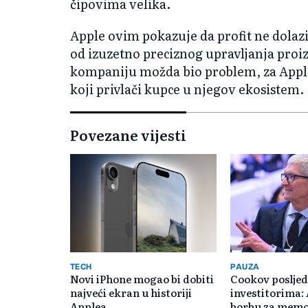
čipovima velika.
Apple ovim pokazuje da profit ne dolazi
od izuzetno preciznog upravljanja proi
kompaniju možda bio problem, za Appl
koji privlači kupce u njegov ekosistem.
Povezane vijesti
TECH
PAUZA
Novi iPhone mogao bi dobiti
Cookov posljedn
najveći ekran u historiji
investitorima: 
Applea
borbu za memor