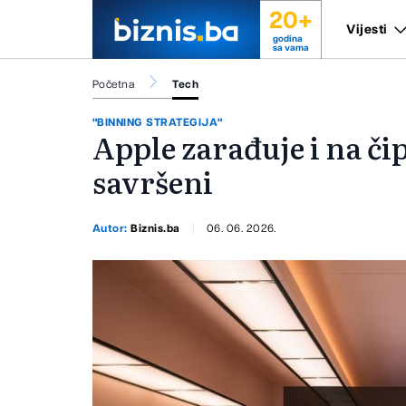
20+
Vijesti
godina
sa vama
Početna
Tech
"BINNING STRATEGIJA"
Apple zarađuje i na či
savršeni
Autor:
Biznis.ba
06. 06. 2026.