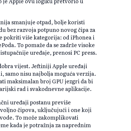
to je Apple ovu logiku pretvorio u
ija smanjuje otpad, bolje koristi
udu bez razvoja potpuno novog čipa za
e pokriti više kategorija: od iPhonea i
Poda. To pomaže da se zadrže visoke
istupačnije uređaje, prenosi PC press.
obra vijest. Jeftiniji Apple uređaji
žni, samo nisu najbolja moguća verzija.
mati maksimalan broj GPU jezgri da bi
arijski rad i svakodnevne aplikacije.
pačni uređaji postanu previše
oljno čipova, uključujući i one koji
izvode. To može zakomplikovati
jeme kada je potražnja za naprednim