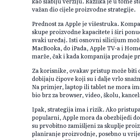
kao slabiju verziju. Razlika je u tome š
važan dio cijele proizvodne strategije.
Prednost za Apple je višestruka. Kompan
skupe proizvodne kapacitete i širi pon
svaki uređaj. Isti osnovni silicijum mož
MacBooka, do iPada, Apple TV-a i Home
marže, čak i kada kompanija prodaje pr
Za korisnike, ovakav pristup može biti d
dobijaju čipove koji su i dalje vrlo sna
Na primjer, laptop ili tablet ne mora i
bio brz za browser, video, školu, kancel
Ipak, strategija ima i rizik. Ako pristu
popularni, Apple mora da obezbijedi dov
su prvobitno zamišljeni za skuplje pro
planiranje proizvodnje, posebno u vri