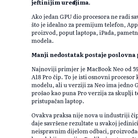
jeftinijim uređajima.
Ako jedan GPU dio procesora ne radi savr
što je idealno za premijum telefon, App
proizvod, poput laptopa, iPada, pametno
modela.
Manji nedostatak postaje poslovna
Najnoviji primjer je MacBook Neo od 59
A18 Pro čip. To je isti osnovni procesor 
modelu, ali u verziji za Neo ima jedno 
prošao kao puna Pro verzija za skuplji te
pristupačan laptop.
Ovakva praksa nije nova u industriji č
daje savršene rezultate u svakoj jedinic
neispravnim dijelom odbaci, proizvođač 