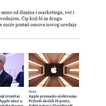
 samo od dizajna i marketinga, već i
zvodnjom. Čip koji bi za drugu
e može postati osnova novog uređaja
TECH
ji izvještaj
Apple premašio očekivanja:
Apple ulazi u
Prihodi skočili 16 posto,
ijske čipove
dobit gotovo 30 milijardi