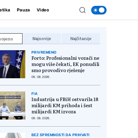
etika
Pauza
Video
Najnovije
Najčitanije
vojeno
PRIVREMENO
Forto: Profesionalni vozači ne
mogu više čekati, EK ponudili
smo provodivo rješenje
06. 08. 2026.
FIA
Industrija u FBiH ostvarila 18
milijardi KM prihoda i šest
milijardi KM izvoza
06. 08. 2026.
BEZ SPREMNOSTI DA PRIHVATI