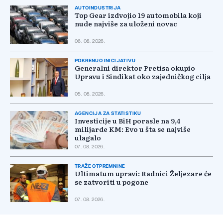
AUTOINDUSTRIJA
Top Gear izdvojio 19 automobila koji
nude najviše za uloženi novac
06. 08. 2026.
POKRENUO INICIJATIVU
Generalni direktor Pretisa okupio
Upravu i Sindikat oko zajedničkog cilja
05. 08. 2026.
AGENCIJA ZA STATISTIKU
Investicije u BiH porasle na 9,4
milijarde KM: Evo u šta se najviše
ulagalo
07. 08. 2026.
TRAŽE OTPREMNINE
Ultimatum upravi: Radnici Željezare će
se zatvoriti u pogone
07. 08. 2026.