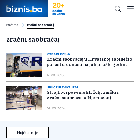
20+
godina
sa vama
Početna
zračni saobraćaj
zračni saobraćaj
PODACI DZS-A
Zračni saobraćaj u Hrvatskoj zabilježio
porast u odnosu na juli prošle godine
17. 09. 2025.
UPUĆENI ZAHTJEVI
Štrajkovi poremetili željeznički i
zračni saobraćaj u Njemačkoj
07. 03. 2024.
Najčitanije