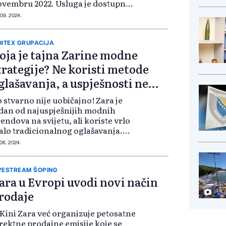
vembru 2022. Usluga je dostupna
eko prodavnica Zara, njene web
 09. 2024.
ranice i aplikacija u zemljama
ljučujući Španiju, Francusku i
ema...
DITEX GRUPACIJA
oja je tajna Zarine modne
trategije? Ne koristi metode
glašavanja, a uspješnosti ne
anjka
 stvarno nije uobičajno! Zara je
dan od najuspješnijih modnih
endova na svijetu, ali koriste vrlo
lo tradicionalnog oglašavanja.
ko je osnivač Zare, Amancio
 06. 2024.
tega, jedan od najbogatijih ljudi
 svijetu, a Zara trgovine su među
..
VESTREAM ŠOPING
ara u Evropi uvodi novi način
rodaje
Kini Zara već organizuje petosatne
rektne prodajne emisije koje se