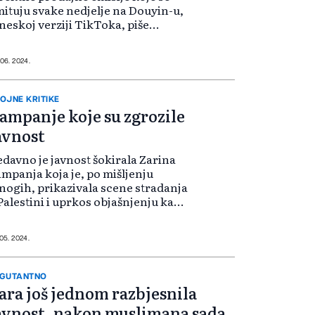
ituju svake nedjelje na Douyin-u,
neskoj verziji TikToka, piše
uters. Ove emisije pokazale su se
pješnima u povećanju Zarine
odaje otkako su pokrenute u
 06. 2024.
ovemb...
OJNE KRITIKE
ampanje koje su zgrozile
avnost
davno je javnost šokirala Zarina
mpanja koja je, po mišljenju
ogih, prikazivala scene stradanja
Palestini i uprkos objašnjenju kako
 ista nastala ljetos, trajno su
gubili veliki broj kupaca, a cijeli
cident bio je popraćen niz...
 05. 2024.
GUTANTNO
ara još jednom razbjesnila
avnost, nakon muslimana sada