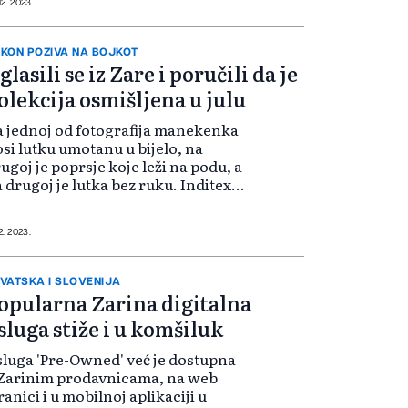
12. 2023.
motanima u bijelu tkaninu i
jlon. Takav prikaz kipova ljude je
dsjeti...
KON POZIVA NA BOJKOT
glasili se iz Zare i poručili da je
olekcija osmišljena u julu
 jednoj od fotografija manekenka
si lutku umotanu u bijelo, na
ugoj je poprsje koje leži na podu, a
 drugoj je lutka bez ruku. Inditex,
ji je vlasnik Zare, objavio je da je
omijenio slike kao dio svog
bičajenog postupka osvje...
12. 2023.
VATSKA I SLOVENIJA
opularna Zarina digitalna
sluga stiže i u komšiluk
luga 'Pre-Owned' već je dostupna
 Zarinim prodavnicama, na web
ranici i u mobilnoj aplikaciji u