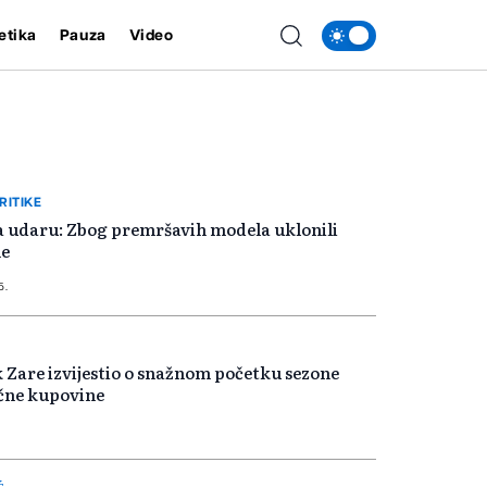
etika
Pauza
Video
RITIKE
a udaru: Zbog premršavih modela uklonili
e
5.
 Zare izvijestio o snažnom početku sezone
čne kupovine