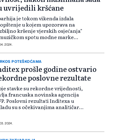
u uvrijedili kršćane
arhija je tokom vikenda izdala
opštenje u kojem upozorava na
zbiljno kršenje vjerskih osjećanja"
 muzičkom spotu modne marke
ra, prenosi KNA. Video prikazuje
 04. 2024.
ekoliko oskudno odjevenih
nskih i muških modela koji
ziraju za mod...
RKOS POTEŠKOĆAMA
nditex prošle godine ostvario
ekordne poslovne rezultate
je stavke su rekordne vrijednosti,
vlja francuska novinska agencija
P. Poslovni rezultati Inditexa u
ladu su s očekivanjima analitičara,
u komentaru Inditexa ističu kako
u uprkos komplikovanim uslovima
slovanja uspjeli iskoris...
 03. 2024.