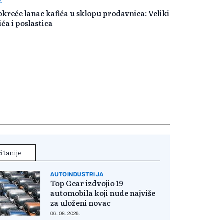
É
kreće lanac kafića u sklopu prodavnica: Veliki
ića i poslastica
itanije
AUTOINDUSTRIJA
Top Gear izdvojio 19
automobila koji nude najviše
za uloženi novac
06. 08. 2026.