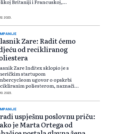
likoj Britaniji i Francuskoj,
pominje Reuters. Zara je u utorak
javila da je planira lansirati i u
vatskoj, Španiji, Njemačkoj, Au...
 12. 2023.
MPANIJE
lasnik Zare: Radit ćemo
djeću od recikliranog
oliestera
asnik Zare Inditex sklopio je s
meričkim startupom
mbercycleom ugovor o opskrbi
cikliranim poliesterom, naznačivši
 u proizvodnji odjeće ubuduće
 10. 2023.
anira više koristiti reciklirani
kstilni otpad. Najveći lanac
govina odjećom u sv...
MPANIJE
radi uspješnu poslovnu priču:
ako je Marta Ortega od
ahačice postala glavna žena