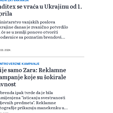
KON ZATVARANJA
nditex se vraća u Ukrajinu od 1.
prila
nistarstvo vanjskih poslova
rajine danas je zvanično potvrdilo
 će se u zemlji ponovo otvoriti
rodavnice sa poznatim brendovima
anske kompanije Inditeks kao što
 Zara, Pull&Bear, Bershka,
radivarius ili Massimo Dutti,
 03. 2024.
eno...
NTROVERZNE KAMPANJE
ije samo Zara: Reklamne
ampanje koje su šokirale
avnost
 brenda ipak tvrde da je bila
mijenjena "isticanju svestranosti
djevnih predmeta". Reklamne
tografije prikazuju manekenku u
rinoj odjeći, okruženu kipovima