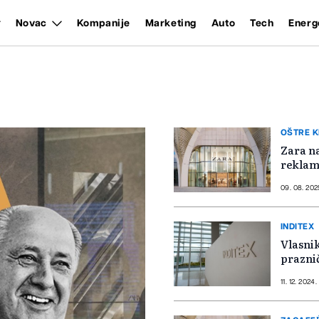
Novac
Kompanije
Marketing
Auto
Tech
Energ
OŠTRE K
Zara n
reklam
09. 08. 202
INDITEX
Vlasnik
prazni
11. 12. 2024.