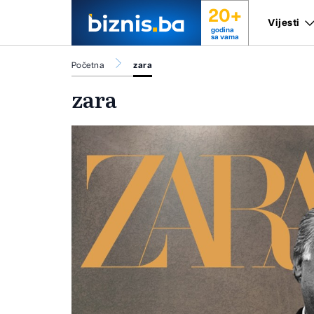
20+
Vijesti
godina
sa vama
Početna
zara
zara