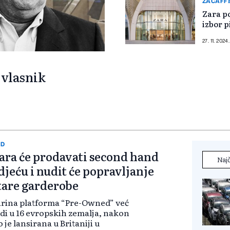
ZACAFF
Zara po
izbor p
27. 11. 2024.
 vlasnik
AD
ara će prodavati second hand
Najč
djeću i nudit će popravljanje
tare garderobe
rina platforma “Pre-Owned” već
di u 16 ​​evropskih zemalja, nakon
o je lansirana u Britaniji u