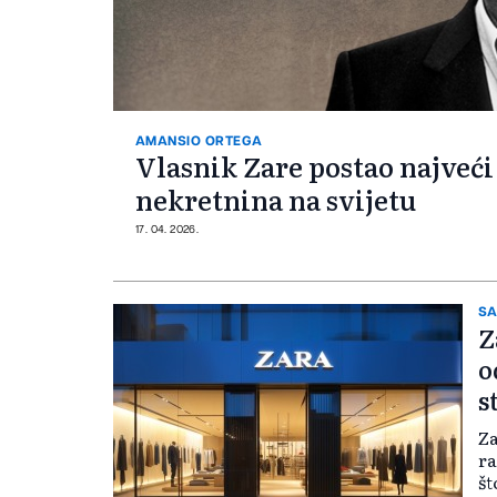
AMANSIO ORTEGA
Vlasnik Zare postao najveći
nekretnina na svijetu
17. 04. 2026.
S
Z
o
s
Za
ra
št