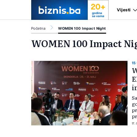
20+
Vijesti
godina
sa vama
Početna
WOMEN 100 Impact Night
WOMEN 100 Impact Ni
15
W
E
i
Sa
go
p
pr
na
17.
re
ed