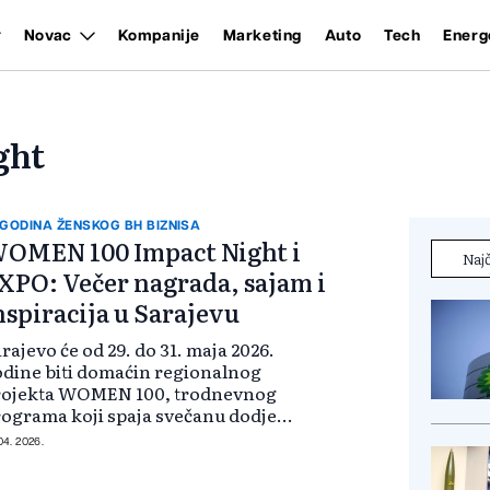
Novac
Kompanije
Marketing
Auto
Tech
Energ
ght
 GODINA ŽENSKOG BH BIZNISA
OMEN 100 Impact Night i
Najč
XPO: Večer nagrada, sajam i
nspiracija u Sarajevu
rajevo će od 29. do 31. maja 2026.
dine biti domaćin regionalnog
rojekta WOMEN 100, trodnevnog
ograma koji spaja svečanu dodjelu
grada za žensko liderstvo,
 04. 2026.
gionalni sajam brendova i
ukativne sadržaje otvorene za sve.