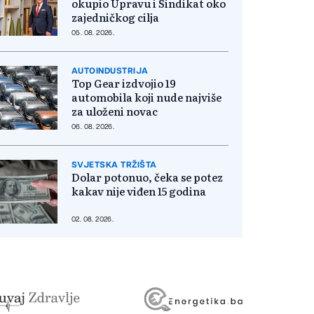
okupio Upravu i Sindikat oko
zajedničkog cilja
05. 08. 2026.
AUTOINDUSTRIJA
Top Gear izdvojio 19
automobila koji nude najviše
za uloženi novac
06. 08. 2026.
SVJETSKA TRŽIŠTA
Dolar potonuo, čeka se potez
kakav nije viđen 15 godina
02. 08. 2026.