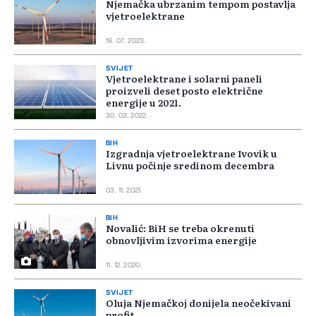
Njemačka ubrzanim tempom postavlja
vjetroelektrane
19. 07. 2023.
SVIJET
Vjetroelektrane i solarni paneli
proizveli deset posto električne
energije u 2021.
30. 03. 2022.
BIH
Izgradnja vjetroelektrane Ivovik u
Livnu počinje sredinom decembra
03. 11. 2021.
BIH
Novalić: BiH se treba okrenuti
obnovljivim izvorima energije
11. 12. 2020.
SVIJET
Oluja Njemačkoj donijela neočekivani
profit