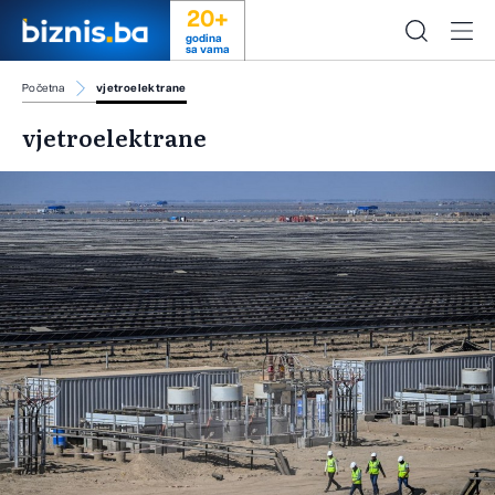
20+
godina
sa vama
Početna
vjetroelektrane
vjetroelektrane