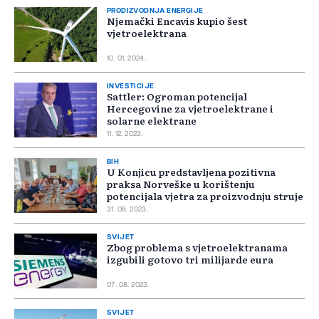
PRODIZVODNJA ENERGIJE
Njemački Encavis kupio šest
vjetroelektrana
10. 01. 2024.
INVESTICIJE
Sattler: Ogroman potencijal
Hercegovine za vjetroelektrane i
solarne elektrane
11. 12. 2023.
BIH
U Konjicu predstavljena pozitivna
praksa Norveške u korištenju
potencijala vjetra za proizvodnju struje
31. 08. 2023.
SVIJET
Zbog problema s vjetroelektranama
izgubili gotovo tri milijarde eura
07. 08. 2023.
SVIJET