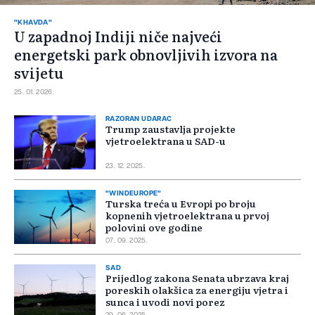
"KHAVDA"
U zapadnoj Indiji niče najveći
energetski park obnovljivih izvora na
svijetu
25. 01. 2026.
RAZORAN UDARAC
Trump zaustavlja projekte
vjetroelektrana u SAD-u
23. 12. 2025.
"WINDEUROPE"
Turska treća u Evropi po broju
kopnenih vjetroelektrana u prvoj
polovini ove godine
07. 09. 2025.
SAD
Prijedlog zakona Senata ubrzava kraj
poreskih olakšica za energiju vjetra i
sunca i uvodi novi porez