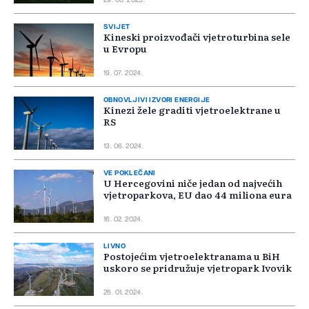
29. 06. 2025.
SVIJET
Kineski proizvođači vjetroturbina sele
u Evropu
19. 07. 2024.
OBNOVLJIVI IZVORI ENERGIJE
Kinezi žele graditi vjetroelektrane u
RS
13. 06. 2024.
VE POKLEČANI
U Hercegovini niče jedan od najvećih
vjetroparkova, EU dao 44 miliona eura
16. 02. 2024.
LIVNO
Postojećim vjetroelektranama u BiH
uskoro se pridružuje vjetropark Ivovik
26. 01. 2024.