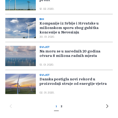
12. 02. 2020.
BIH
Kompanije iz Srbije i Hrvatske u
milionskom sporu zbog gubitka
koncesije u Nevesinju
30. 01. 2020.
SVIJET
Na moru se u narednih 20 godina
otvara 8 miliona radnih mjesta
13. 01. 2020.
SVIJET
Danska postigla novi rekord u
proizvodnji struje od energije vjetra
02. 01. 2020.
1
2