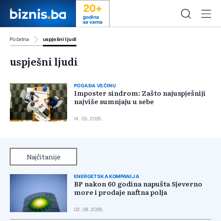
20+
godina
sa vama
Početna
uspješni ljudi
uspješni ljudi
POGAĐA VEĆINU
Imposter sindrom: Zašto najuspješniji
najviše sumnjaju u sebe
14. 05. 2026.
Najčitanije
ENERGETSKA KOMPANIJA
BP nakon 60 godina napušta Sjeverno
more i prodaje naftna polja
02. 08. 2026.