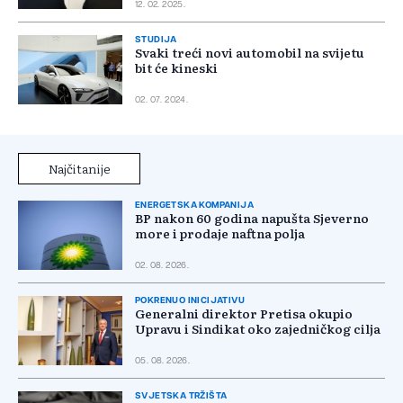
12. 02. 2025.
STUDIJA
Svaki treći novi automobil na svijetu
bit će kineski
02. 07. 2024.
Najčitanije
ENERGETSKA KOMPANIJA
BP nakon 60 godina napušta Sjeverno
more i prodaje naftna polja
02. 08. 2026.
POKRENUO INICIJATIVU
Generalni direktor Pretisa okupio
Upravu i Sindikat oko zajedničkog cilja
05. 08. 2026.
SVJETSKA TRŽIŠTA