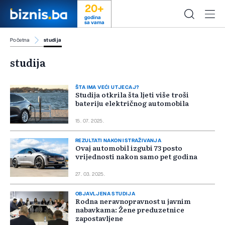
20+
godina
sa vama
Početna
studija
studija
ŠTA IMA VEĆI UTJECAJ?
Studija otkrila šta ljeti više troši
bateriju električnog automobila
15. 07. 2025.
REZULTATI NAKON ISTRAŽIVANJA
Ovaj automobil izgubi 73 posto
vrijednosti nakon samo pet godina
27. 03. 2025.
OBJAVLJENA STUDIJA
Rodna neravnopravnost u javnim
nabavkama: Žene preduzetnice
zapostavljene