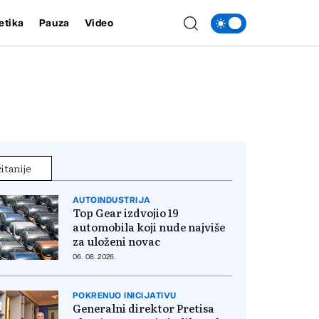
etika
Pauza
Video
itanije
AUTOINDUSTRIJA
Top Gear izdvojio 19
automobila koji nude najviše
za uloženi novac
06. 08. 2026.
POKRENUO INICIJATIVU
Generalni direktor Pretisa