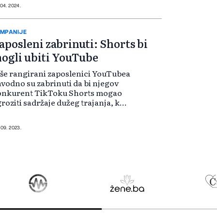
ste među njima i želite ukloniti tu
 04. 2024.
ačajku, evo što možete poduzeti.
uTube ima opciju kako...
MPANIJE
aposleni zabrinuti: Shorts bi
ogli ubiti YouTube
še rangirani zaposlenici YouTubea
vodno su zabrinuti da bi njegov
onkurent TikToku Shorts mogao
roziti sadržaje dužeg trajanja, koji
 gotovo dvije decenija bili njihov
avni izvor prihoda. YouTubeov
ihod od oglasa, iako se nedav...
 09. 2023.