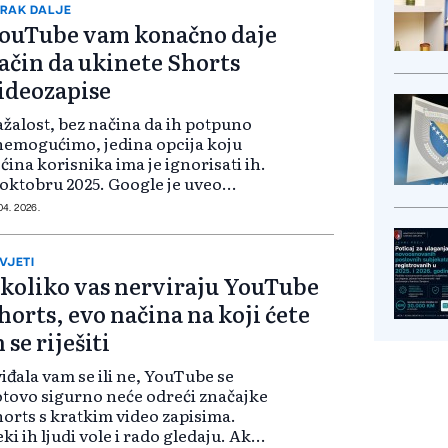
RAK DALJE
ouTube vam konačno daje
ačin da ukinete Shorts
ideozapise
žalost, bez načina da ih potpuno
emogućimo, jedina opcija koju
ćina korisnika ima je ignorisati ih.
oktobru 2025. Google je uveo
evni tajmer za Shorts videozapise,
 04. 2026.
rasponu od 15 minuta do dva sata,
ko bi pomogao u suzbijanju...
VJETI
koliko vas nerviraju YouTube
horts, evo načina na koji ćete
h se riješiti
iđala vam se ili ne, YouTube se
tovo sigurno neće odreći značajke
orts s kratkim video zapisima.
ki ih ljudi vole i rado gledaju. Ako