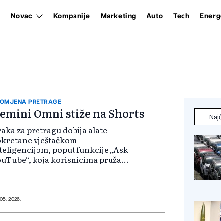
Novac
Kompanije
Marketing
Auto
Tech
Energ
OMJENA PRETRAGE
emini Omni stiže na Shorts
Najč
aka za pretragu dobija alate
okretane vještačkom
teligencijom, poput funkcije „Ask
uTube“, koja korisnicima pruža
prednije pretraživanje. Korisnici
 moći da postavljaju složenija
tanja (na primer, traženje savjeta
ko naučiti...
 05. 2026.