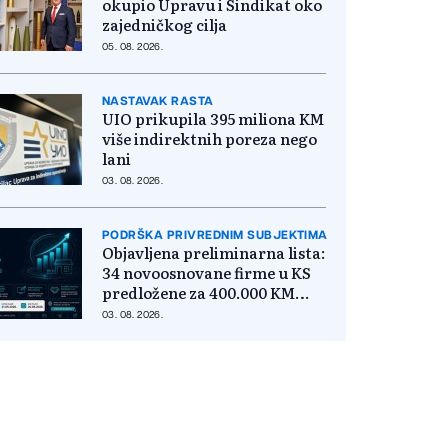
okupio Upravu i Sindikat oko
zajedničkog cilja
05. 08. 2026.
NASTAVAK RASTA
UIO prikupila 395 miliona KM
više indirektnih poreza nego
lani
03. 08. 2026.
PODRŠKA PRIVREDNIM SUBJEKTIMA
Objavljena preliminarna lista:
34 novoosnovane firme u KS
predložene za 400.000 KM
poticaja
03. 08. 2026.