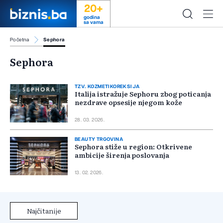
20+
godina
sa vama
Početna
Sephora
Sephora
TZV. KOZMETIKOREKSIJA
Italija istražuje Sephoru zbog poticanja
nezdrave opsesije njegom kože
28. 03. 2026.
BEAUTY TRGOVINA
Sephora stiže u region: Otkrivene
ambicije širenja poslovanja
13. 02. 2026.
Najčitanije