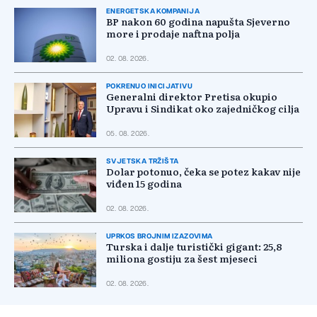
ENERGETSKA KOMPANIJA
BP nakon 60 godina napušta Sjeverno
more i prodaje naftna polja
02. 08. 2026.
POKRENUO INICIJATIVU
Generalni direktor Pretisa okupio
Upravu i Sindikat oko zajedničkog cilja
05. 08. 2026.
SVJETSKA TRŽIŠTA
Dolar potonuo, čeka se potez kakav nije
viđen 15 godina
02. 08. 2026.
UPRKOS BROJNIM IZAZOVIMA
Turska i dalje turistički gigant: 25,8
miliona gostiju za šest mjeseci
02. 08. 2026.