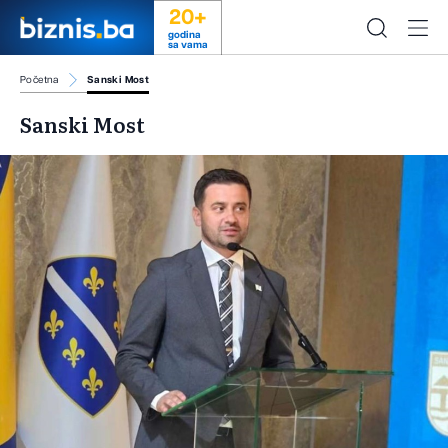
20+
godina
sa vama
Početna
Sanski Most
Sanski Most