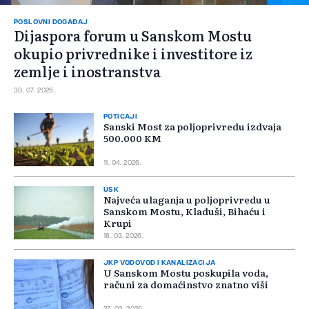
POSLOVNI DOGAĐAJ
Dijaspora forum u Sanskom Mostu
okupio privrednike i investitore iz
zemlje i inostranstva
30. 07. 2026.
POTICAJI
Sanski Most za poljoprivredu izdvaja
500.000 KM
11. 04. 2026.
USK
Najveća ulaganja u poljoprivredu u
Sanskom Mostu, Kladuši, Bihaću i
Krupi
18. 03. 2026.
JKP VODOVOD I KANALIZACIJA
U Sanskom Mostu poskupila voda,
računi za domaćinstvo znatno viši