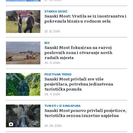
27. 03. 2025.
STANKA GOGIĆ
Sanski Most: Vratila se iz inostranstva i
pokrenula biznis u rodnom selu
22. 12. 2024.
BIH
Sanski Most fokusiran na razvoj
poslovnih zona i otvaranje novih
radnih mjesta
30. 11. 2024.
POZITIVAN TREND
Sanski Most privlači sve više
posjetilaca, potrebna jedinstvena
turistička ponuda
09. 11. 2024.
TURISTI I IZ SINGAPURA
Sanski Most ponovo privlači posjetioce,
turistička sezona izuzetno uspješna
24. 09. 2024.