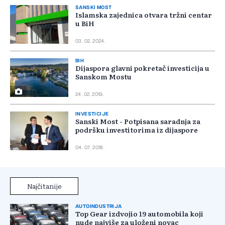
SANSKI MOST
Islamska zajednica otvara tržni centar
u BiH
03. 02. 2024.
BIH
Dijaspora glavni pokretač investicija u
Sanskom Mostu
24. 02. 2019.
INVESTICIJE
Sanski Most - Potpisana saradnja za
podršku investitorima iz dijaspore
04. 07. 2018.
Najčitanije
AUTOINDUSTRIJA
Top Gear izdvojio 19 automobila koji
nude najviše za uloženi novac