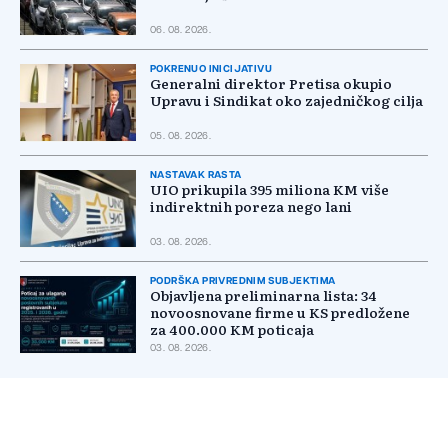
06. 08. 2026.
POKRENUO INICIJATIVU
Generalni direktor Pretisa okupio
Upravu i Sindikat oko zajedničkog cilja
05. 08. 2026.
NASTAVAK RASTA
UIO prikupila 395 miliona KM više
indirektnih poreza nego lani
03. 08. 2026.
PODRŠKA PRIVREDNIM SUBJEKTIMA
Objavljena preliminarna lista: 34
novoosnovane firme u KS predložene
za 400.000 KM poticaja
03. 08. 2026.