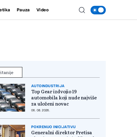
etika
Pauza
Video
itanije
AUTOINDUSTRIJA
Top Gear izdvojio 19
automobila koji nude najviše
za uloženi novac
06. 08. 2026.
POKRENUO INICIJATIVU
Generalni direktor Pretisa