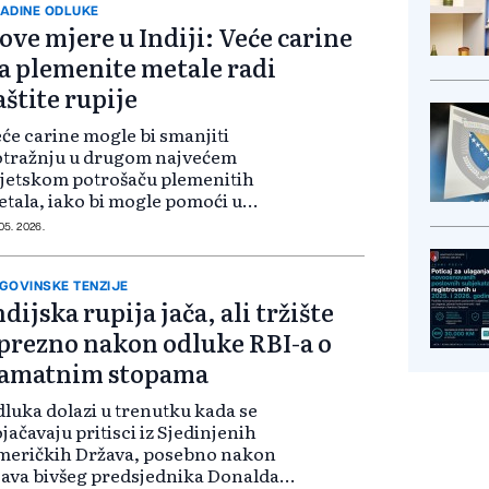
eričkom dolar...
ADINE ODLUKE
ove mjere u Indiji: Veće carine
a plemenite metale radi
aštite rupije
će carine mogle bi smanjiti
otražnju u drugom najvećem
jetskom potrošaču plemenitih
tala, iako bi mogle pomoći u
anjenju trgovinskog deficita
 05. 2026.
dije i podržati rupiju, jednu od
jslabijih valuta u Aziji, prenosi
uters. Međutim,...
GOVINSKE TENZIJE
ndijska rupija jača, ali tržište
prezno nakon odluke RBI-a o
amatnim stopama
luka dolazi u trenutku kada se
jačavaju pritisci iz Sjedinjenih
meričkih Država, posebno nakon
java bivšeg predsjednika Donalda