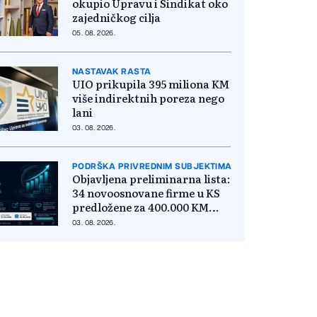
okupio Upravu i Sindikat oko
zajedničkog cilja
05. 08. 2026.
NASTAVAK RASTA
UIO prikupila 395 miliona KM
više indirektnih poreza nego
lani
03. 08. 2026.
PODRŠKA PRIVREDNIM SUBJEKTIMA
Objavljena preliminarna lista:
34 novoosnovane firme u KS
predložene za 400.000 KM
poticaja
03. 08. 2026.