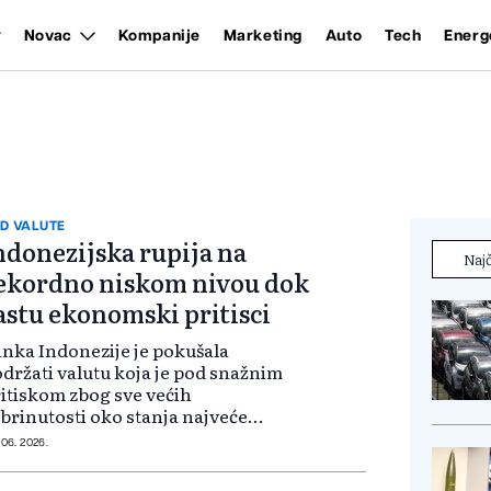
Novac
Kompanije
Marketing
Auto
Tech
Energ
D VALUTE
ndonezijska rupija na
Najč
ekordno niskom nivou dok
astu ekonomski pritisci
nka Indonezije je pokušala
držati valutu koja je pod snažnim
itiskom zbog sve većih
brinutosti oko stanja najveće
onomije jugoistočne Azije.
 06. 2026.
đutim, u četvrtak je rupija probila
ihološku granicu od 18.000 prema