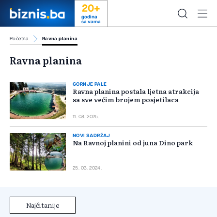
20+
godina
sa vama
Početna
Ravna planina
Ravna planina
GORNJE PALE
Ravna planina postala ljetna atrakcija
sa sve većim brojem posjetilaca
11. 08. 2025.
NOVI SADRŽAJ
Na Ravnoj planini od juna Dino park
25. 03. 2024.
Najčitanije