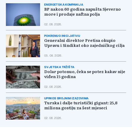
ENERGETSKA KOMPANIJA
BP nakon 60 godina napušta Sjeverno
more i prodaje naftna polja
02. 08. 2026.
POKRENUO INICIJATIVU
Generalni direktor Pretisa okupio
Upravu i Sindikat oko zajedničkog cilja
05. 08. 2026.
SVJETSKA TRŽIŠTA
Dolar potonuo, čeka se potez kakav nije
viđen 15 godina
02. 08. 2026.
UPRKOS BROJNIM IZAZOVIMA
Turska i dalje turistički gigant: 25,8
miliona gostiju za šest mjeseci
02. 08. 2026.