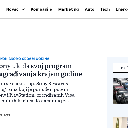
Novac
Kompanije
Marketing
Auto
Tech
Energ
KON SKORO SEDAM GODINA
ony ukida svoj program
Najč
agrađivanja krajem godine
di se o ukidanju Sony Rewards
ograma koji je ponuđen putem
ny i PlayStation-brendiranih Visa
editnih kartica. Kompanija je
urirala FAQ i stranice sa Uslovima i
avilima kako bi najavila da će Sony
wards websajt i mobilna aplik...
 07. 2024.