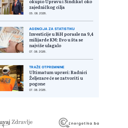
okupio Upravu i Sindikat oko
zajedničkog cilja
05. 08. 2026.
AGENCIJA ZA STATISTIKU
Investicije u BiH porasle na 9,4
milijarde KM: Evo u šta se
najviše ulagalo
07. 08. 2026.
TRAŽE OTPREMNINE
Ultimatum upravi: Radnici
Željezare će se zatvoriti u
pogone
07. 08. 2026.