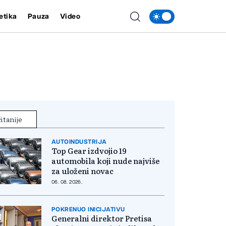
etika
Pauza
Video
itanije
AUTOINDUSTRIJA
Top Gear izdvojio 19
automobila koji nude najviše
za uloženi novac
06. 08. 2026.
POKRENUO INICIJATIVU
Generalni direktor Pretisa