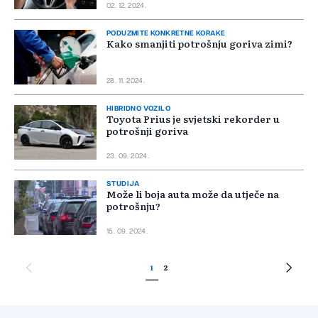
02. 12. 2024.
PODUZMITE KONKRETNE KORAKE
Kako smanjiti potrošnju goriva zimi?
28. 11. 2024.
HIBRIDNO VOZILO
Toyota Prius je svjetski rekorder u
potrošnji goriva
23. 09. 2024.
STUDIJA
Može li boja auta može da utječe na
potrošnju?
15. 09. 2024.
1
2