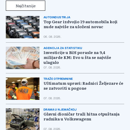
Najčitanije
AUTOINDUSTRIJA
Top Gear izdvojio 19 automobila koji
nude najviše za uloženi novac
06. 08. 2026.
AGENCIJA ZA STATISTIKU
Investicije u BiH porasle na 9,4
milijarde KM: Evo u šta se najviše
ulagalo
07. 08. 2026.
TRAŽE OTPREMNINE
Ultimatum upravi: Radnici Željezare će
se zatvoriti u pogone
07. 08. 2026.
DRAMA U NJEMAČKOJ
Glavni dioničar traži hitna otpuštanja
radnika u Volkswagenu
07. 08. 2026.