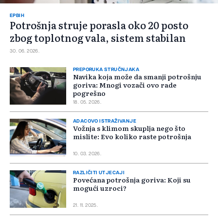
EPBIH
Potrošnja struje porasla oko 20 posto
zbog toplotnog vala, sistem stabilan
30. 06. 2026.
PREPORUKA STRUČNJAKA
Navika koja može da smanji potrošnju
goriva: Mnogi vozači ovo rade
pogrešno
18. 05. 2026.
ADACOVO ISTRAŽIVANJE
Vožnja s klimom skuplja nego što
mislite: Evo koliko raste potrošnja
10. 03. 2026.
RAZLIČITI UTJECAJI
Povećana potrošnja goriva: Koji su
mogući uzroci?
21. 11. 2025.