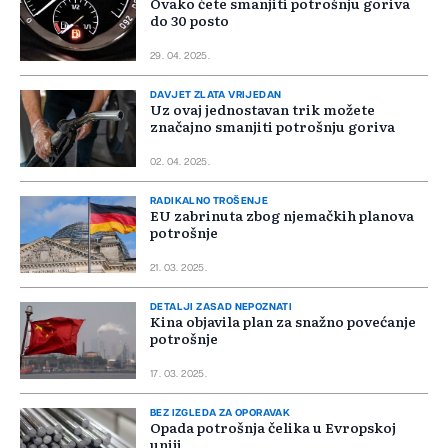
Ovako ćete smanjiti potrošnju goriva
do 30 posto
29. 04. 2025.
DAVJET ZLATA VRIJEDAN
Uz ovaj jednostavan trik možete
značajno smanjiti potrošnju goriva
02. 04. 2025.
RADIKALNO TROŠENJE
EU zabrinuta zbog njemačkih planova
potrošnje
21. 03. 2025.
DETALJI ZASAD NEPOZNATI
Kina objavila plan za snažno povećanje
potrošnje
17. 03. 2025.
BEZ IZGLEDA ZA OPORAVAK
Opada potrošnja čelika u Evropskoj
uniji