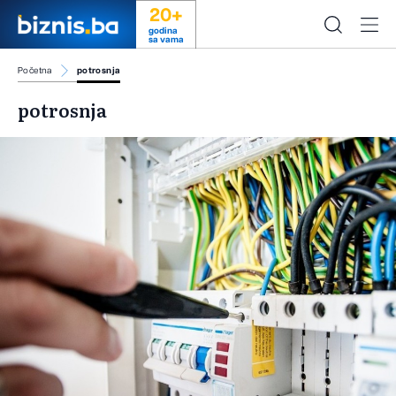
20+
godina
sa vama
Početna
potrosnja
potrosnja