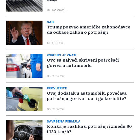
07. 02. 2025.
SAD
Trump pozvao američke zakonodavce
da odbace zakon o potrošnji
19. 12. 2024.
KORISNO JE ZNATI
Ovo su najveći skriveni potrošači
goriva u automobilu
08. 12. 2024.
PROVJERITE
Ovaj dodatak u automobilu povećava
potrošnju goriva - da li ga koristite?
06. 12. 2024.
SAVRŠENA FORMULA
Kolika je razlika u potrošnji između 90
i 130 km/h?