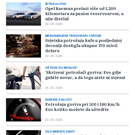
BITNA ULOGA
Opel karavan prelazi više od 1.200
kilometara sa punim rezervoarom, a
nije dizelaš
29. 08. 2025.
MEĐUNARODNI TRGOVINSKI CENTAR
Svjetska potrošnja kafe u posljednjoj
deceniji dostigla ukupno 370 mlrd.
dolara
20. 08. 2025.
UŠTEDE SU MOGUĆE
'Skriveni' potrošači goriva: Evo gdje
gubite novac, a da toga niste ni svjesni
24. 06. 2025.
KORISNI SAVJETI
Potrošnja goriva pri 100 i 160 km/h:
Evo koliko možete da uštedite
20. 06. 2025.
OVO MORATE ZNATI