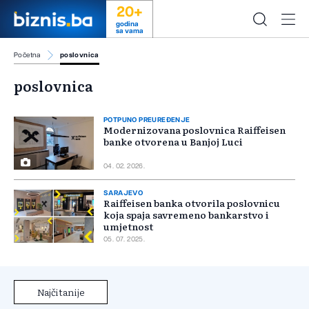
20+
godina
sa vama
Početna
poslovnica
poslovnica
POTPUNO PREUREĐENJE
Modernizovana poslovnica Raiffeisen
banke otvorena u Banjoj Luci
04. 02. 2026.
SARAJEVO
Raiffeisen banka otvorila poslovnicu
koja spaja savremeno bankarstvo i
umjetnost
05. 07. 2025.
Najčitanije