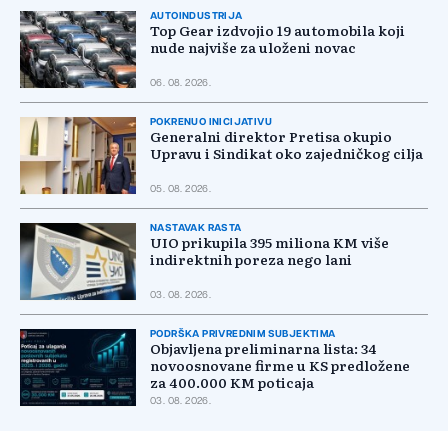
AUTOINDUSTRIJA
Top Gear izdvojio 19 automobila koji
nude najviše za uloženi novac
06. 08. 2026.
POKRENUO INICIJATIVU
Generalni direktor Pretisa okupio
Upravu i Sindikat oko zajedničkog cilja
05. 08. 2026.
NASTAVAK RASTA
UIO prikupila 395 miliona KM više
indirektnih poreza nego lani
03. 08. 2026.
PODRŠKA PRIVREDNIM SUBJEKTIMA
Objavljena preliminarna lista: 34
novoosnovane firme u KS predložene
za 400.000 KM poticaja
03. 08. 2026.