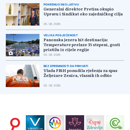
POKRENUO INICIJATIVU
Generalni direktor Pretisa okupio
Upravu i Sindikat oko zajedničkog cilja
05. 08. 2026.
VELIKA POSJEĆENOST
Panonska jezera hit destinacija:
Temperature prelaze 35 stepeni, gosti
pristižu iz cijele regije
04. 08. 2026.
BEZ SPREMNOSTI DA PRIHVATI
Vlada FBiH ponudila rješenja za spas
Željezare Zenica, vlasnik ih odbio
05. 08. 2026.