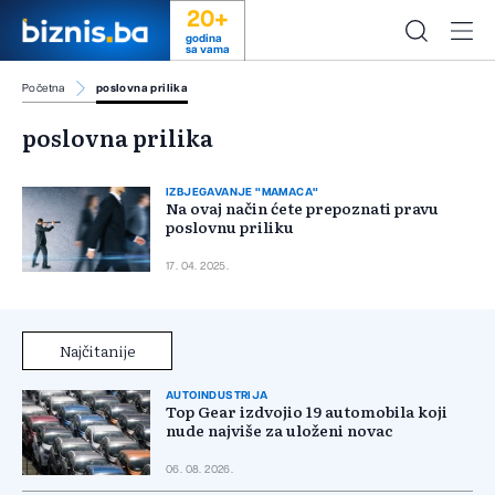
20+
godina
sa vama
Početna
poslovna prilika
poslovna prilika
IZBJEGAVANJE "MAMACA"
Na ovaj način ćete prepoznati pravu
poslovnu priliku
17. 04. 2025.
Najčitanije
AUTOINDUSTRIJA
Top Gear izdvojio 19 automobila koji
nude najviše za uloženi novac
06. 08. 2026.