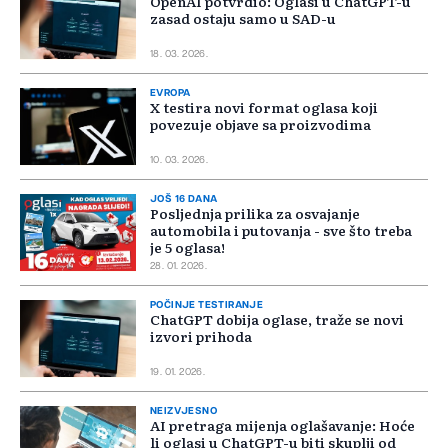
OpenAI potvrdio: Oglasi u ChatGPT-u
zasad ostaju samo u SAD-u
18. 03. 2026.
EVROPA
X testira novi format oglasa koji
povezuje objave sa proizvodima
10. 03. 2026.
JOŠ 16 DANA
Posljednja prilika za osvajanje
automobila i putovanja - sve što treba
je 5 oglasa!
28. 01. 2026.
POČINJE TESTIRANJE
ChatGPT dobija oglase, traže se novi
izvori prihoda
19. 01. 2026.
NEIZVJESNO
AI pretraga mijenja oglašavanje: Hoće
li oglasi u ChatGPT-u biti skuplji od