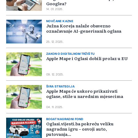
Googlea?
14. 01. 2026.
NOVČANE KAZNE
Južna Koreja nalaže obavezno
označavanje AI-generisanih oglasa
25. 12. 2025.
ZAKON O DIGITALNOM TRŽIŠTU
Apple Mape i Oglasi dobili prolaz u EU
09. 12. 2025.
ŠIRA STRATEGIJA
Apple Maps će uskoro prikazivati
oglase, stiže u narednim mjesecima
04. 11. 2025.
BOGAT NAGRADNI FOND
Oglasi.vijesti.ba pokreću veliku
nagradnu igru – osvoji auto,
putovanja...