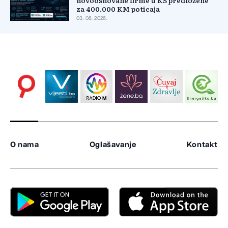
novoosnovane firme u KS predložene
za 400.000 KM poticaja
03. 08. 2026.
O nama
Oglašavanje
Kontakt