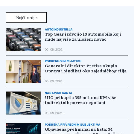
Najčitanije
AUTOINDUSTRIJA
Top Gear izdvojio 19 automobila koji
nude najviše za uloženi novac
06. 08. 2026.
POKRENUO INICIJATIVU
Generalni direktor Pretisa okupio
Upravu i Sindikat oko zajedničkog cilja
05. 08. 2026.
NASTAVAK RASTA
UIO prikupila 395 miliona KM više
indirektnih poreza nego lani
03. 08. 2026.
PODRŠKA PRIVREDNIM SUBJEKTIMA
Objavljena preliminarna lista: 34