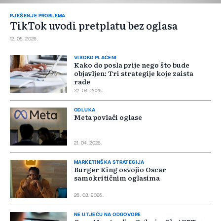
RJEŠENJE PROBLEMA
TikTok uvodi pretplatu bez oglasa
12. 05. 2026.
VISOKO PLAĆENI
Kako do posla prije nego što bude
objavljen: Tri strategije koje zaista
rade
22. 04. 2026.
ODLUKA
Meta povlači oglase
21. 04. 2026.
MARKETINŠKA STRATEGIJA
Burger King osvojio Oscar
samokritičnim oglasima
26. 03. 2026.
NE UTJEČU NA ODGOVORE