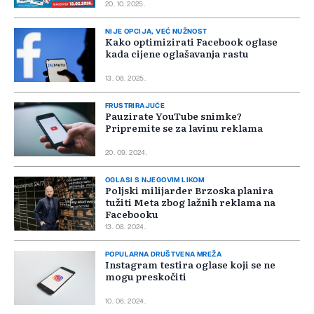
20. 10. 2025.
NIJE OPCIJA, VEĆ NUŽNOST
Kako optimizirati Facebook oglase
kada cijene oglašavanja rastu
13. 08. 2025.
FRUSTRIRAJUĆE
Pauzirate YouTube snimke?
Pripremite se za lavinu reklama
20. 09. 2024.
OGLASI S NJEGOVIM LIKOM
Poljski milijarder Brzoska planira
tužiti Meta zbog lažnih reklama na
Facebooku
13. 08. 2024.
POPULARNA DRUŠTVENA MREŽA
Instagram testira oglase koji se ne
mogu preskočiti
10. 06. 2024.