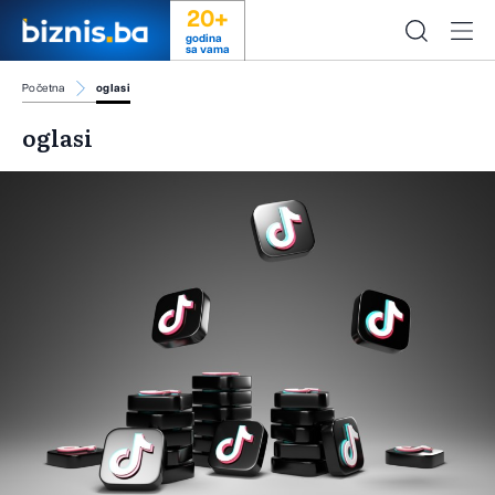
20+
godina
sa vama
Početna
oglasi
oglasi