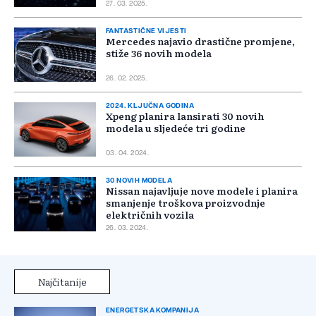
27. 03. 2025.
FANTASTIČNE VIJESTI
Mercedes najavio drastične promjene,
stiže 36 novih modela
26. 02. 2025.
2024. KLJUČNA GODINA
Xpeng planira lansirati 30 novih
modela u sljedeće tri godine
03. 04. 2024.
30 NOVIH MODELA
Nissan najavljuje nove modele i planira
smanjenje troškova proizvodnje
električnih vozila
26. 03. 2024.
Najčitanije
ENERGETSKA KOMPANIJA