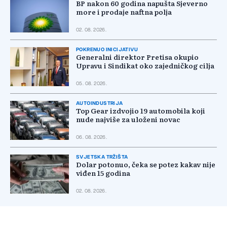
BP nakon 60 godina napušta Sjeverno
more i prodaje naftna polja
02. 08. 2026.
POKRENUO INICIJATIVU
Generalni direktor Pretisa okupio
Upravu i Sindikat oko zajedničkog cilja
05. 08. 2026.
AUTOINDUSTRIJA
Top Gear izdvojio 19 automobila koji
nude najviše za uloženi novac
06. 08. 2026.
SVJETSKA TRŽIŠTA
Dolar potonuo, čeka se potez kakav nije
viđen 15 godina
02. 08. 2026.