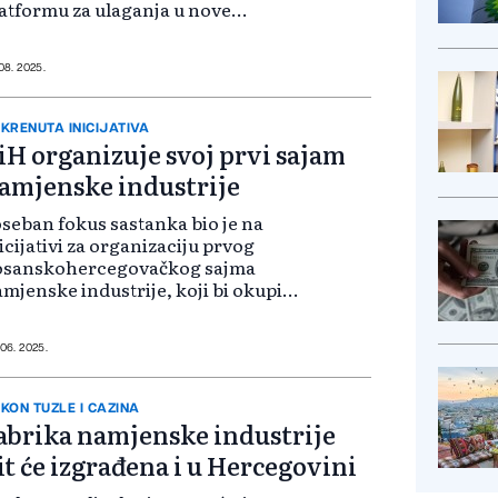
atformu za ulaganja u nove
mpanije iz oblasti odbrambene
hnologije, potencijalno u saradnji
drugim investitorima i partnerima,
 08. 2025.
enosi P...
KRENUTA INICIJATIVA
iH organizuje svoj prvi sajam
amjenske industrije
seban fokus sastanka bio je na
icijativi za organizaciju prvog
osanskohercegovačkog sajma
mjenske industrije, koji bi okupio
omaće kompanije, predstavio
ihove kapacitete, inovacije i
oizvode, te dodatno ojačao
 06. 2025.
ihovu poziciju n...
KON TUZLE I CAZINA
abrika namjenske industrije
it će izgrađena i u Hercegovini