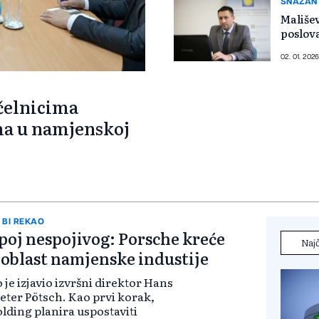
SNAŽAN
Mališe
poslova
02. 01. 2026
 čelnicima
ma u namjenskoj
 BI REKAO
poj nespojivog: Porsche kreće
Najč
 oblast namjenske industije
 je izjavio izvršni direktor Hans
eter Pötsch. Kao prvi korak,
lding planira uspostaviti