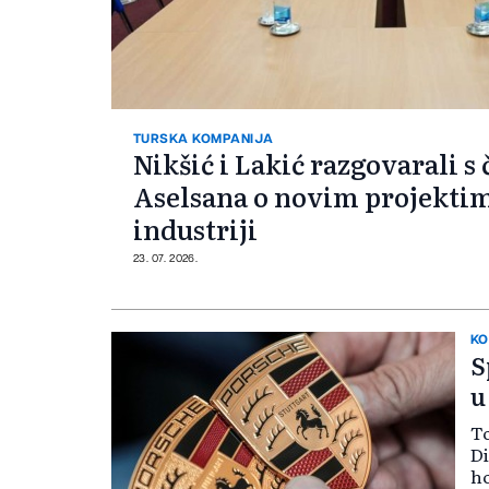
TURSKA KOMPANIJA
Nikšić i Lakić razgovarali s
Aselsana o novim projekti
industriji
23. 07. 2026.
KO
S
u
To
Di
ho