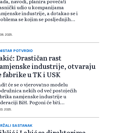
ada, navodi, planira povećati
asnički udio u kompanijama
mjenske industrije, a dotakao se i
oblema se kojim se posljednjih
dmica suočavaju bh. mljekari pri
formalnoj zabrani izvoza u Srbiju.
ažalost, zbog poznate situacije u...
 06. 2025.
NISTAR POTVRDIO
akić: Drastičan rast
amjenske industrije, otvaraju
e fabrike u TK i USK
dit će se o vjerovatno modelu
družnica nekih od već postojećih
brika namjenske industrije u
deraciji BiH. Pogoni će biti
voreni u Tuzlanskom i Unsko-
 03. 2025.
nskom kantonu, potvrdio je
deralni ministar energetike,
darstva i industrij...
RŽALI SASTANAK
ikšić i Lakić sa direktorima