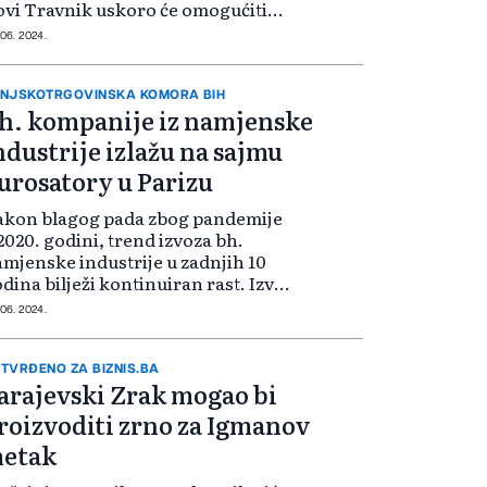
vi Travnik uskoro će omogućiti
sao za 75 novih radnika. Federalno
 06. 2024.
nistarstvo energije, rudarstva i
dustrije je dalo saglasnost za zap...
NJSKOTRGOVINSKA KOMORA BIH
h. kompanije iz namjenske
ndustrije izlažu na sajmu
urosatory u Parizu
akon blagog pada zbog pandemije
2020. godini, trend izvoza bh.
mjenske industrije u zadnjih 10
dina bilježi kontinuiran rast. Izvoz
 u 2023. godini iznosio 408 miliona
 06. 2024.
 što je za skoro 30% više u odnosu
 prethodnu godinu, dok j...
TVRĐENO ZA BIZNIS.BA
arajevski Zrak mogao bi
roizvoditi zrno za Igmanov
etak