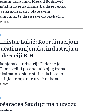
ečajni upravnik, Mesud Bogilović
 istaknuo je za Biznis.ba da je rekao
 je Zrak isplatio plate svim
dnicima, te da su i svi dobavljači
plaćeni. Bogilović je otkrio i kako
12. 2023.
 potpisani novi ugovori koji će
finitivno udahnuti nov...
H
inistar Lakić: Koordinacijom
jačati namjensku industriju u
ederaciji BiH
Namjenska industrija Federacije
H ima veliki potencijal kojeg treba
ksimalno iskoristiti, a da bi se to
stiglo kompanije u većinskom
asništvu Federacije BiH trebaju
12. 2023.
lje sarađivati. Ministarstvo je
rsto opredijeljeno da ojačamo...
H
ošarac sa Saudijcima o izvozu
ružja