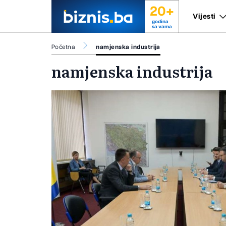
20+
Vijesti
godina
sa vama
Početna
namjenska industrija
namjenska industrija