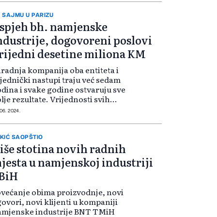
edstavnici naših kompanija su
kom sajma razgovaral...
 SAJMU U PARIZU
spjeh bh. namjenske
ndustrije, dogovoreni poslovi
rijedni desetine miliona KM
radnja kompanija oba entiteta i
jednički nastupi traju već sedam
dina i svake godine ostvaruju sve
lje rezultate. Vrijednosti svih
govora prelaze desetine miliona
 06. 2024.
. Federalni ministar energije,
darstva i industrije Vedran Lak...
KIĆ SAOPŠTIO
iše stotina novih radnih
jesta u namjenskoj industriji
BiH
većanje obima proizvodnje, novi
ovori, novi klijenti u kompaniji
amjenske industrije BNT TMiH