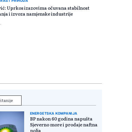
 RAST PRIHODA
vić: Uprkos izazovima očuvana stabilnost
nja i izvoza namjenske industrije
.
itanije
ENERGETSKA KOMPANIJA
BP nakon 60 godina napušta
Sjeverno more i prodaje naftna
polja