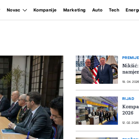
Novac
Kompanije
Marketing
Auto
Tech
Energ
PREMIJE
Nikšić:
namjen
19. 04. 2026
RIJAD
Kompan
2026
12. 02. 2026