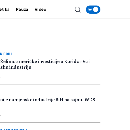
etika
Pauza
Video
R FBIH
 Želimo američke investicije u Koridor Vc i
sku industriju
.
ije namjenske industrije BiH na sajmu WDS
.