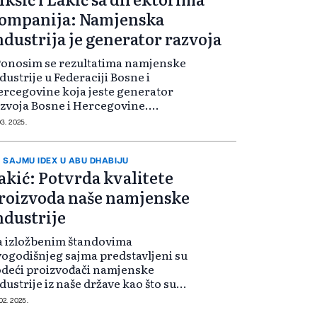
ompanija: Namjenska
ndustrija je generator razvoja
 Ponosim se rezultatima namjenske
dustrije u Federaciji Bosne i
rcegovine koja jeste generator
zvoja Bosne i Hercegovine.
dovoljstvo je vidjeti visoki nivo
03. 2025.
đusobne saradnje, poslovanja i
jedničkih uspjeha koje postižete.
da...
 SAJMU IDEX U ABU DHABIJU
akić: Potvrda kvalitete
roizvoda naše namjenske
ndustrije
 izložbenim štandovima
ogodišnjeg sajma predstavljeni su
deći proizvođači namjenske
dustrije iz naše države kao što su
etis, Binas, BNT-TMiH, Unis
 02. 2025.
nex, Zrak i Igman Konjic.