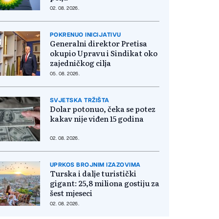
02. 08. 2026.
POKRENUO INICIJATIVU
Generalni direktor Pretisa
okupio Upravu i Sindikat oko
zajedničkog cilja
05. 08. 2026.
SVJETSKA TRŽIŠTA
Dolar potonuo, čeka se potez
kakav nije viđen 15 godina
02. 08. 2026.
UPRKOS BROJNIM IZAZOVIMA
Turska i dalje turistički
gigant: 25,8 miliona gostiju za
šest mjeseci
02. 08. 2026.