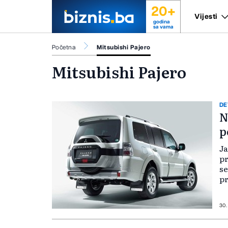
20+
Vijesti
godina
sa vama
Početna
Mitsubishi Pajero
Mitsubishi Pajero
DE
N
p
Ja
pr
se
pr
tr
tr
pr
30.
po