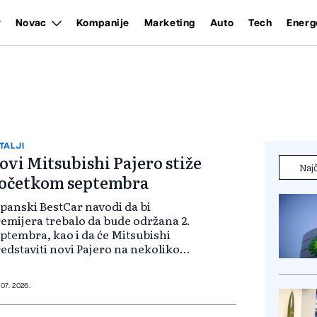
Novac
Kompanije
Marketing
Auto
Tech
Energ
TALJI
ovi Mitsubishi Pajero stiže
Najč
očetkom septembra
panski BestCar navodi da bi
emijera trebalo da bude održana 2.
ptembra, kao i da će Mitsubishi
edstaviti novi Pajero na nekoliko
žišta istovremeno. Prodaja bi
ebalo da uslijedi uskoro nakon
edstavljanja. Cijena nije
 07. 2026.
tvrđena...