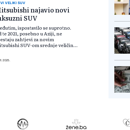
VI VELIKI SUV
itsubishi najavio novi
uksuzni SUV
đutim, ispostavilo se suprotno.
 te 2021, posebno u Aziji, ne
estaju zahtjevi za novim
tsubishi SUV-om srednje veličine
ji bi naslijedio Pajero. I ranije je
lo nagovještaja, a ovogodišnje
ijunske fotografije sugerišu da se
11. 2025.
..