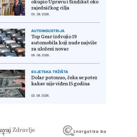
okupio Upravu i Sindikat oko
zajedničkog cilja
05. 08. 2026.
AUTOINDUSTRIJA
Top Gear izdvojio 19
automobila koji nude najviše
za uloženi novac
06. 08. 2026.
SVJETSKA TRŽIŠTA
Dolar potonuo, čeka se potez
kakav nije viđen 15 godina
02. 08. 2026.