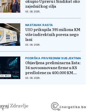
okupio Upravu i Sindikat oko
zajedničkog cilja
05. 08. 2026.
NASTAVAK RASTA
UIO prikupila 395 miliona KM
više indirektnih poreza nego
lani
03. 08. 2026.
PODRŠKA PRIVREDNIM SUBJEKTIMA
Objavljena preliminarna lista:
34 novoosnovane firme u KS
predložene za 400.000 KM
poticaja
03. 08. 2026.