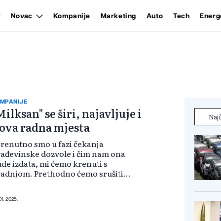
Novac
Kompanije
Marketing
Auto
Tech
Energ
MPANIJE
Milksan" se širi, najavljuje i
Najč
ova radna mjesta
renutno smo u fazi čekanja
ađevinske dozvole i čim nam ona
de izdata, mi ćemo krenuti s
adnjom. Prethodno ćemo srušiti
ari objekat u kojem imamo
oizvodnu liniju, te izgraditi
odernu zgradu s proširenim
01. 2025.
pacitetima. Projekat će...