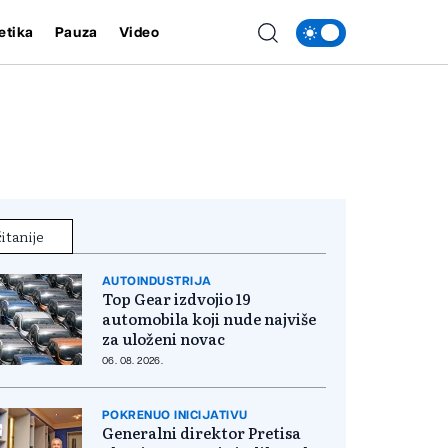
etika
Pauza
Video
itanije
AUTOINDUSTRIJA
Top Gear izdvojio 19
automobila koji nude najviše
za uloženi novac
06. 08. 2026.
POKRENUO INICIJATIVU
Generalni direktor Pretisa