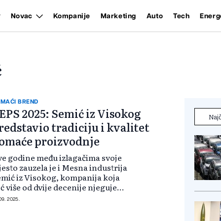
Novac
Kompanije
Marketing
Auto
Tech
Energ
ć
MAĆI BREND
EPS 2025: Semić iz Visokog
Najč
redstavio tradiciju i kvalitet
omaće proizvodnje
e godine među izlagačima svoje
esto zauzela je i Mesna industrija
mić iz Visokog, kompanija koja
ć više od dvije decenije njeguje
adiciju prerade mesa i proizvodnje
 09. 2025.
snih prerađevina. Njihovo
isustvo na ZEPS-u još jednom je