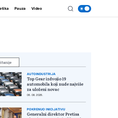
etika
Pauza
Video
itanije
AUTOINDUSTRIJA
Top Gear izdvojio 19
automobila koji nude najviše
za uloženi novac
06. 08. 2026.
POKRENUO INICIJATIVU
Generalni direktor Pretisa