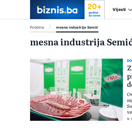
20+
Vijesti
godina
sa vama
Početna
mesna industrija Semić
mesna industrija Semi
DO
Z
p
d
Ov
mj
Se
ve
tr
12.
me
pr