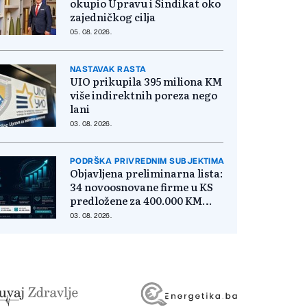
okupio Upravu i Sindikat oko
zajedničkog cilja
05. 08. 2026.
NASTAVAK RASTA
UIO prikupila 395 miliona KM
više indirektnih poreza nego
lani
03. 08. 2026.
PODRŠKA PRIVREDNIM SUBJEKTIMA
Objavljena preliminarna lista:
34 novoosnovane firme u KS
predložene za 400.000 KM
poticaja
03. 08. 2026.