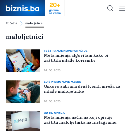
20+
godina
sa vama
Početna
maloljetnici
maloljetnici
TESTIRANJE NOVE FUNKCIJE
Meta mijenja algoritam kako bi
zaštitila mlađe korisnike
24. 06. 2026.
EU SPREMA NOVE MJERE
Uskoro zabrana društvenih mreža za
mlađe maloljetnike
26. 05. 2026.
OD 15. APRILA
Meta mijenja način na koji opisuje
zaštitu maloljetnika na Instagramu