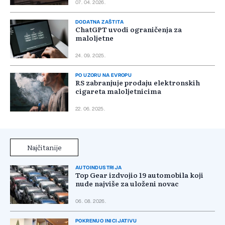
07. 04. 2026.
DODATNA ZAŠTITA
ChatGPT uvodi ograničenja za
maloljetne
24. 09. 2025.
PO UZORU NA EVROPU
RS zabranjuje prodaju elektronskih
cigareta maloljetnicima
22. 06. 2025.
Najčitanije
AUTOINDUSTRIJA
Top Gear izdvojio 19 automobila koji
nude najviše za uloženi novac
06. 08. 2026.
POKRENUO INICIJATIVU