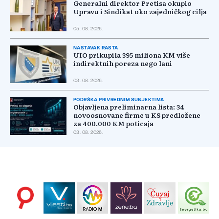
Generalni direktor Pretisa okupio
Upravu i Sindikat oko zajedničkog cilja
05. 08. 2026.
NASTAVAK RASTA
UIO prikupila 395 miliona KM više
indirektnih poreza nego lani
03. 08. 2026.
PODRŠKA PRIVREDNIM SUBJEKTIMA
Objavljena preliminarna lista: 34
novoosnovane firme u KS predložene
za 400.000 KM poticaja
03. 08. 2026.