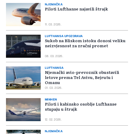
NJEMAČKA
Piloti Lufthanse najavili štrajk
11. 03. 2026.
LUFTHANSA UPOZORAVA
Sukob na Bliskom istoku donosi veliku
neizvjesnost za zračni promet
08. 03. 2026.
LUFTHANSA
Njemački avio-prevoznik obustavili
letove prema Tel Avivu, Bejrutu i
Omanu
01. 03. 2026.
MINHEN
Piloti i kabinsko osoblje Lufthanse
stupaju u štrajk
12. 02. 2026.
NJEMAČKA