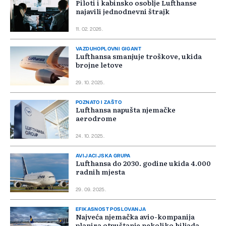
Piloti i kabinsko osoblje Lufthanse
najavili jednodnevni štrajk
11. 02. 2026.
VAZDUHOPLOVNI GIGANT
Lufthansa smanjuje troškove, ukida
brojne letove
29. 10. 2025.
POZNATO I ZAŠTO
Lufthansa napušta njemačke
aerodrome
24. 10. 2025.
AVIJACIJSKA GRUPA
Lufthansa do 2030. godine ukida 4.000
radnih mjesta
29. 09. 2025.
EFIKASNOST POSLOVANJA
Najveća njemačka avio-kompanija
planira otpuštanje nekoliko hiljada