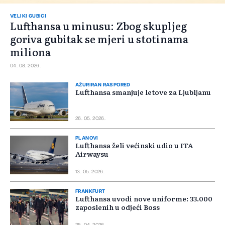
VELIKI GUBICI
Lufthansa u minusu: Zbog skupljeg
goriva gubitak se mjeri u stotinama
miliona
04. 08. 2026.
AŽURIRAN RASPORED
Lufthansa smanjuje letove za Ljubljanu
26. 05. 2026.
PLANOVI
Lufthansa želi većinski udio u ITA
Airwaysu
13. 05. 2026.
FRANKFURT
Lufthansa uvodi nove uniforme: 33.000
zaposlenih u odjeći Boss