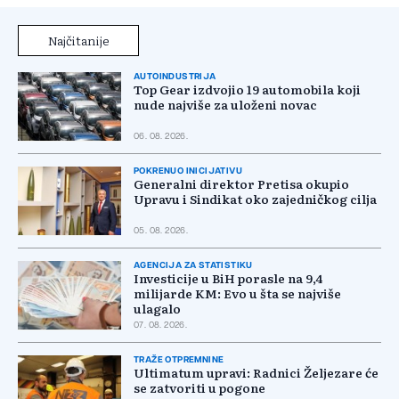
Najčitanije
AUTOINDUSTRIJA
Top Gear izdvojio 19 automobila koji
nude najviše za uloženi novac
06. 08. 2026.
POKRENUO INICIJATIVU
Generalni direktor Pretisa okupio
Upravu i Sindikat oko zajedničkog cilja
05. 08. 2026.
AGENCIJA ZA STATISTIKU
Investicije u BiH porasle na 9,4
milijarde KM: Evo u šta se najviše
ulagalo
07. 08. 2026.
TRAŽE OTPREMNINE
Ultimatum upravi: Radnici Željezare će
se zatvoriti u pogone