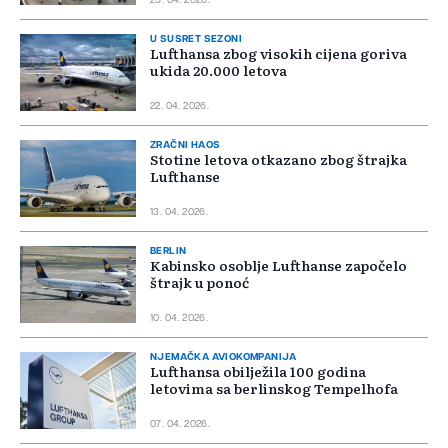
25. 04. 2026.
U SUSRET SEZONI
Lufthansa zbog visokih cijena goriva
ukida 20.000 letova
22. 04. 2026.
ZRAČNI HAOS
Stotine letova otkazano zbog štrajka
Lufthanse
13. 04. 2026.
BERLIN
Kabinsko osoblje Lufthanse započelo
štrajk u ponoć
10. 04. 2026.
NJEMAČKA AVIOKOMPANIJA
Lufthansa obilježila 100 godina
letovima sa berlinskog Tempelhofa
07. 04. 2026.