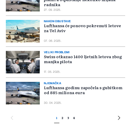
radnika
27. 09. 2025.
NAKON OBUSTAVE
Lufthansa će ponovo pokrenuti letove
za Tel Aviv
07. 06. 2025.
VELIKI PROBLEMI
Swiss otkazao 1400 ljetnih letova zbog
manjka pilota
17. 05. 2025.
NJEMAČKA
Lufthansa godinu započela s gubitkom
od 885 miliona eura
30. 04. 2025.
1
2
3
4