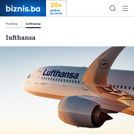
20+
godina
sa vama
Početna
lufthansa
lufthansa