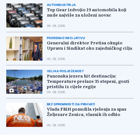
AUTOINDUSTRIJA
Top Gear izdvojio 19 automobila koji
nude najviše za uloženi novac
06. 08. 2026.
POKRENUO INICIJATIVU
Generalni direktor Pretisa okupio
Upravu i Sindikat oko zajedničkog cilja
05. 08. 2026.
VELIKA POSJEĆENOST
Panonska jezera hit destinacija:
Temperature prelaze 35 stepeni, gosti
pristižu iz cijele regije
04. 08. 2026.
BEZ SPREMNOSTI DA PRIHVATI
Vlada FBiH ponudila rješenja za spas
Željezare Zenica, vlasnik ih odbio
05. 08. 2026.