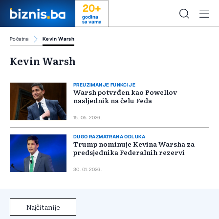
20+
godina
sa vama
Početna
Kevin Warsh
Kevin Warsh
PREUZIMANJE FUNKCIJE
Warsh potvrđen kao Powellov
nasljednik na čelu Feda
15. 05. 2026.
DUGO RAZMATRANA ODLUKA
Trump nominuje Kevina Warsha za
predsjednika Federalnih rezervi
30. 01. 2026.
Najčitanije