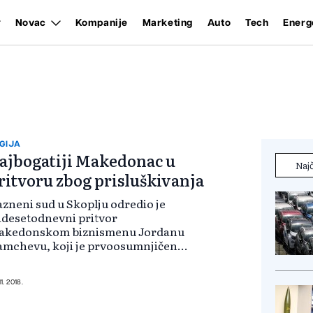
Novac
Kompanije
Marketing
Auto
Tech
Energ
GIJA
ajbogatiji Makedonac u
Najč
ritvoru zbog prisluškivanja
zneni sud u Skoplju odredio je
idesetodnevni pritvor
akedonskom biznismenu Jordanu
mchevu, koji je prvoosumnjičeni
najnovijoj istrazi Specijalnog
žiteljstva za prisluškivane
ore. Pritvor je kasno sinoć
11. 2018.
ređen za još četi...