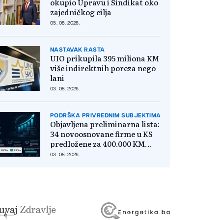
okupio Upravu i Sindikat oko
zajedničkog cilja
05. 08. 2026.
NASTAVAK RASTA
UIO prikupila 395 miliona KM
više indirektnih poreza nego
lani
03. 08. 2026.
PODRŠKA PRIVREDNIM SUBJEKTIMA
Objavljena preliminarna lista:
34 novoosnovane firme u KS
predložene za 400.000 KM
poticaja
03. 08. 2026.