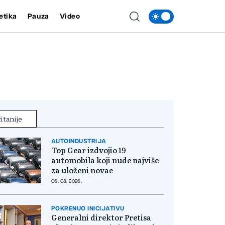
etika
Pauza
Video
itanije
AUTOINDUSTRIJA
Top Gear izdvojio 19
automobila koji nude najviše
za uloženi novac
06. 08. 2026.
POKRENUO INICIJATIVU
Generalni direktor Pretisa