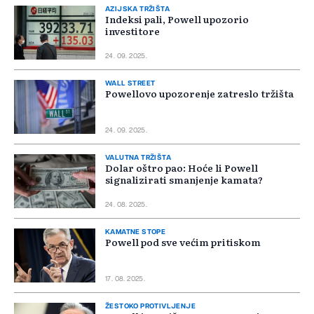
AZIJSKA TRŽIŠTA
Indeksi pali, Powell upozorio
investitore
24. 09. 2025.
WALL STREET
Powellovo upozorenje zatreslo tržišta
24. 09. 2025.
VALUTNA TRŽIŠTA
Dolar oštro pao: Hoće li Powell
signalizirati smanjenje kamata?
24. 08. 2025.
KAMATNE STOPE
Powell pod sve većim pritiskom
17. 08. 2025.
ŽESTOKO PROTIVLJENJE