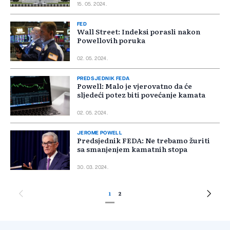
15. 05. 2024.
FED
Wall Street: Indeksi porasli nakon
Powellovih poruka
02. 05. 2024.
PREDSJEDNIK FEDA
Powell: Malo je vjerovatno da će
sljedeći potez biti povećanje kamata
02. 05. 2024.
JEROME POWELL
Predsjednik FEDA: Ne trebamo žuriti
sa smanjenjem kamatnih stopa
30. 03. 2024.
1
2