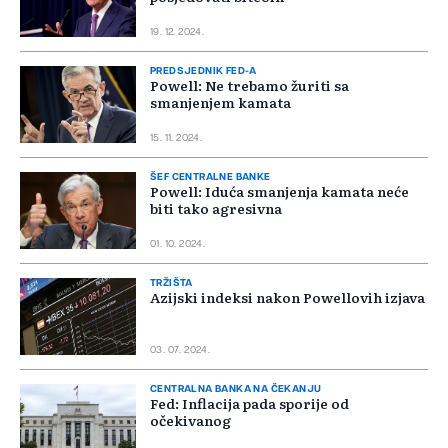
19. 12. 2024.
PREDSJEDNIK FED-A
Powell: Ne trebamo žuriti sa
smanjenjem kamata
15. 11. 2024.
ŠEF CENTRALNE BANKE
Powell: Iduća smanjenja kamata neće
biti tako agresivna
01. 10. 2024.
TRŽIŠTA
Azijski indeksi nakon Powellovih izjava
03. 07. 2024.
CENTRALNA BANKA NA ČEKANJU
Fed: Inflacija pada sporije od
očekivanog