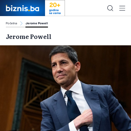
20+
godina
sa vama
Početna
Jerome Powell
Jerome Powell