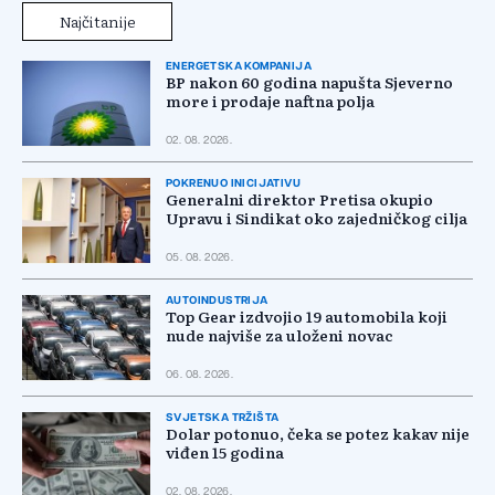
Najčitanije
ENERGETSKA KOMPANIJA
BP nakon 60 godina napušta Sjeverno
more i prodaje naftna polja
02. 08. 2026.
POKRENUO INICIJATIVU
Generalni direktor Pretisa okupio
Upravu i Sindikat oko zajedničkog cilja
05. 08. 2026.
AUTOINDUSTRIJA
Top Gear izdvojio 19 automobila koji
nude najviše za uloženi novac
06. 08. 2026.
SVJETSKA TRŽIŠTA
Dolar potonuo, čeka se potez kakav nije
viđen 15 godina
02. 08. 2026.