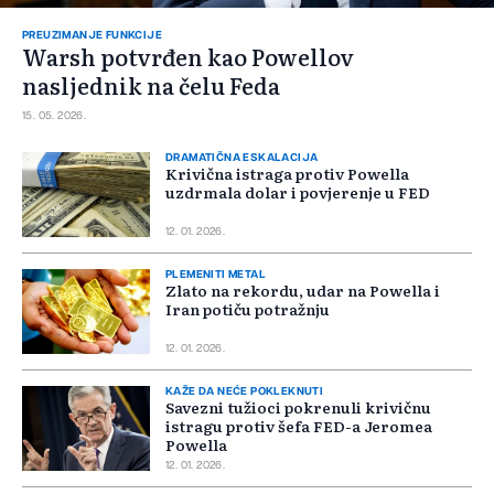
PREUZIMANJE FUNKCIJE
Warsh potvrđen kao Powellov
nasljednik na čelu Feda
15. 05. 2026.
DRAMATIČNA ESKALACIJA
Krivična istraga protiv Powella
uzdrmala dolar i povjerenje u FED
12. 01. 2026.
PLEMENITI METAL
Zlato na rekordu, udar na Powella i
Iran potiču potražnju
12. 01. 2026.
KAŽE DA NEĆE POKLEKNUTI
Savezni tužioci pokrenuli krivičnu
istragu protiv šefa FED-a Jeromea
Powella
12. 01. 2026.