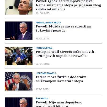
Powell ignoriše Trumpove pozive:
Nema smanjenja stopa prije jeseni zbog
rizika od inflacije
26. 06. 2025.
PREDSJEDNIK FED-A
Powell: Možda ćemo se suočiti sa
šokovima ponude
16. 05. 2025.
PONOVNI PAD
Potop na Wall Streetu nakon novih
Trumpovih napada na Powella
22. 04. 2025.
JEROME POWELL
Fed ne mora žuriti s dodatnim
snižavanjem kamatnih stopa
12. 02. 2025.
ŠEF FED-A
Powell: Nije nam dopušteno
posjedovati bitcoin