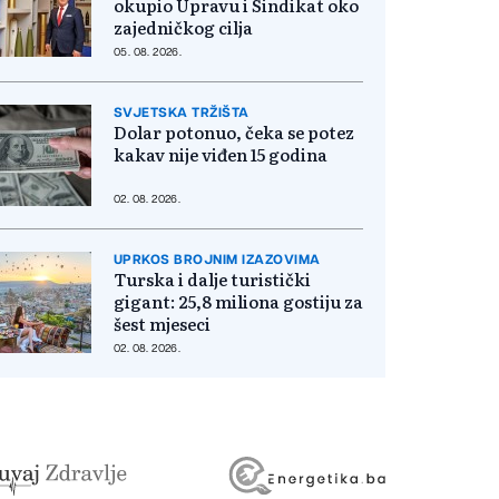
okupio Upravu i Sindikat oko
zajedničkog cilja
05. 08. 2026.
SVJETSKA TRŽIŠTA
Dolar potonuo, čeka se potez
kakav nije viđen 15 godina
02. 08. 2026.
UPRKOS BROJNIM IZAZOVIMA
Turska i dalje turistički
gigant: 25,8 miliona gostiju za
šest mjeseci
02. 08. 2026.