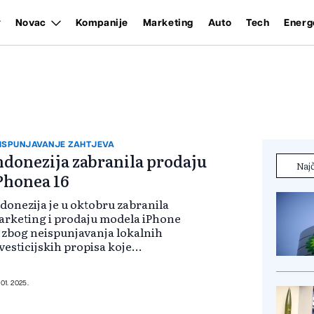
Novac
Kompanije
Marketing
Auto
Tech
Energ
ISPUNJAVANJE ZAHTJEVA
ndonezija zabranila prodaju
Najč
Phonea 16
donezija je u oktobru zabranila
rketing i prodaju modela iPhone
 zbog neispunjavanja lokalnih
vesticijskih propisa koje
htijevaju da 40 posto telefona bude
oizvedeno od lokalnih dijelova,
k zemlja nastoji povećati ulaganja
 01. 2025.
l...