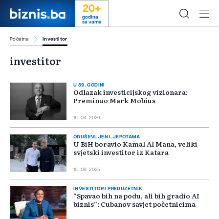
20+
godina
sa vama
Početna
investitor
investitor
U 89. GODINI
Odlazak investicijskog vizionara:
Preminuo Mark Mobius
16. 04. 2026.
ODUŠEVLJEN LJEPOTAMA
U BiH boravio Kamal Al Mana, veliki
svjetski investitor iz Katara
15. 09. 2025.
INVESTITOR I PREDUZETNIK
“Spavao bih na podu, ali bih gradio AI
biznis”: Cubanov savjet početnicima