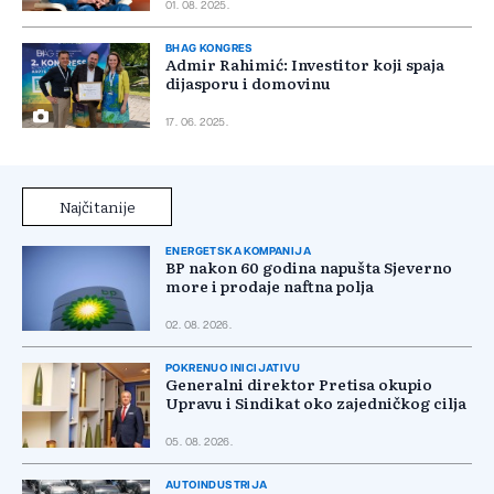
01. 08. 2025.
BHAG KONGRES
Admir Rahimić: Investitor koji spaja
dijasporu i domovinu
17. 06. 2025.
Najčitanije
ENERGETSKA KOMPANIJA
BP nakon 60 godina napušta Sjeverno
more i prodaje naftna polja
02. 08. 2026.
POKRENUO INICIJATIVU
Generalni direktor Pretisa okupio
Upravu i Sindikat oko zajedničkog cilja
05. 08. 2026.
AUTOINDUSTRIJA