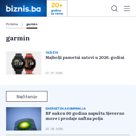
20+
godina
sa vama
Početna
garmin
garmin
TRŽIŠTE
Najbolji pametni satovi u 2026. godini
07. 07. 2026.
Najčitanije
ENERGETSKA KOMPANIJA
BP nakon 60 godina napušta Sjeverno
more i prodaje naftna polja
02. 08. 2026.