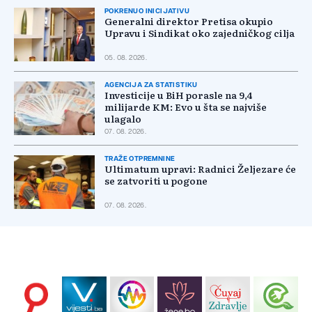
POKRENUO INICIJATIVU
Generalni direktor Pretisa okupio
Upravu i Sindikat oko zajedničkog cilja
05. 08. 2026.
AGENCIJA ZA STATISTIKU
Investicije u BiH porasle na 9,4
milijarde KM: Evo u šta se najviše
ulagalo
07. 08. 2026.
TRAŽE OTPREMNINE
Ultimatum upravi: Radnici Željezare će
se zatvoriti u pogone
07. 08. 2026.