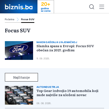
20+
godina
sa vama
Početna
Focus SUV
Focus SUV
NAKON GAŠENJA U NJEMAČKOJ
Slamka spasa u Evropi: Focus SUV
obećan za 2027. godinu
11. 09. 2025.
Najčitanije
AUTOINDUSTRIJA
Top Gear izdvojio 19 automobila koji
nude najviše za uloženi novac
06. 08. 2026.