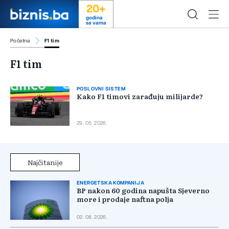
20+
godina
sa vama
Početna
F1 tim
F1 tim
POSLOVNI SISTEM
Kako F1 timovi zarađuju milijarde?
29. 05. 2026.
Najčitanije
ENERGETSKA KOMPANIJA
BP nakon 60 godina napušta Sjeverno
more i prodaje naftna polja
02. 08. 2026.