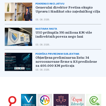
POKRENUO INICIJATIVU
Generalni direktor Pretisa okupio
Upravu i Sindikat oko zajedničkog cilja
05. 08. 2026.
NASTAVAK RASTA
UIO prikupila 395 miliona KM više
indirektnih poreza nego lani
03. 08. 2026.
PODRŠKA PRIVREDNIM SUBJEKTIMA
Objavljena preliminarna lista: 34
novoosnovane firme u KS predložene
za 400.000 KM poticaja
03. 08. 2026.