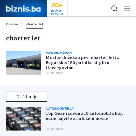
20+
godina
sa vama
Početna
charter let
charter let
NOVI ARANŽMANI
Mostar dočekao prvi charter let iz
Bugarske: 180 putnika stiglo u
Hercegovinu
03. 04. 2026.
Najčitanije
AUTOINDUSTRIJA
Top Gear izdvojio 19 automobila koji
nude najviše za uloženi novac
06. 08. 2026.