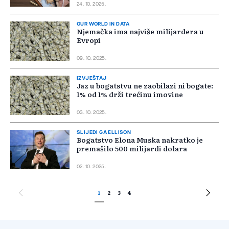
24. 10. 2025.
OUR WORLD IN DATA
Njemačka ima najviše milijardera u
Evropi
09. 10. 2025.
IZVJEŠTAJ
Jaz u bogatstvu ne zaobilazi ni bogate:
1% od 1% drži trećinu imovine
03. 10. 2025.
SLIJEDI GA ELLISON
Bogatstvo Elona Muska nakratko je
premašilo 500 milijardi dolara
02. 10. 2025.
1
2
3
4