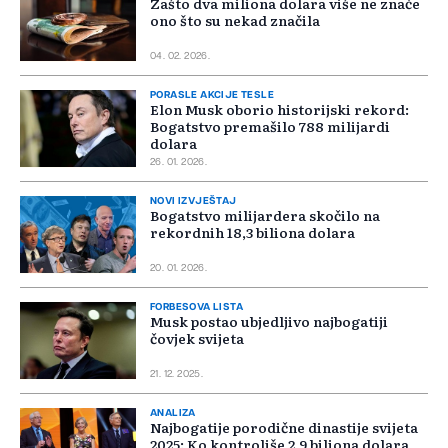
Zašto dva miliona dolara više ne znače
ono što su nekad značila
04. 02. 2026.
PORASLE AKCIJE TESLE
Elon Musk oborio historijski rekord:
Bogatstvo premašilo 788 milijardi
dolara
26. 01. 2026.
NOVI IZVJEŠTAJ
Bogatstvo milijardera skočilo na
rekordnih 18,3 biliona dolara
20. 01. 2026.
FORBESOVA LISTA
Musk postao ubjedljivo najbogatiji
čovjek svijeta
21. 12. 2025.
ANALIZA
Najbogatije porodične dinastije svijeta
2025: Ko kontroliše 2,9 biliona dolara