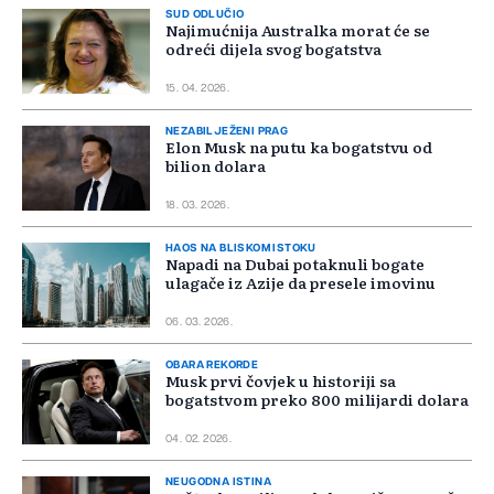
SUD ODLUČIO
Najimućnija Australka morat će se
odreći dijela svog bogatstva
15. 04. 2026.
NEZABILJEŽENI PRAG
Elon Musk na putu ka bogatstvu od
bilion dolara
18. 03. 2026.
HAOS NA BLISKOM ISTOKU
Napadi na Dubai potaknuli bogate
ulagače iz Azije da presele imovinu
06. 03. 2026.
OBARA REKORDE
Musk prvi čovjek u historiji sa
bogatstvom preko 800 milijardi dolara
04. 02. 2026.
NEUGODNA ISTINA