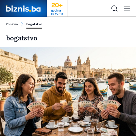
20+
godina
sa vama
Početna
bogatstvo
bogatstvo