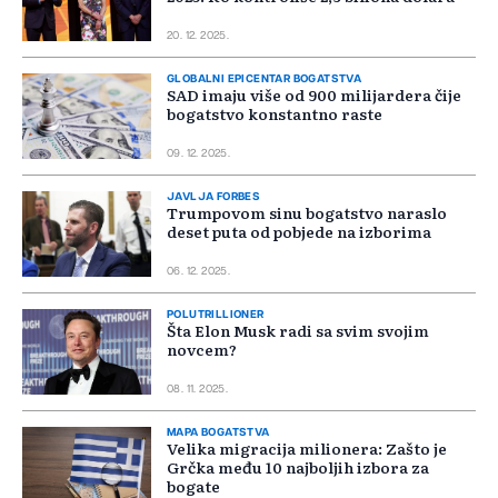
20. 12. 2025.
GLOBALNI EPICENTAR BOGATSTVA
SAD imaju više od 900 milijardera čije
bogatstvo konstantno raste
09. 12. 2025.
JAVLJA FORBES
Trumpovom sinu bogatstvo naraslo
deset puta od pobjede na izborima
06. 12. 2025.
POLUTRILLIONER
Šta Elon Musk radi sa svim svojim
novcem?
08. 11. 2025.
MAPA BOGATSTVA
Velika migracija milionera: Zašto je
Grčka među 10 najboljih izbora za
bogate