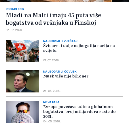
PODACI ECB
Mladi na Malti imaju 45 puta više
bogatstva od vršnjaka u Finskoj
07. 07. 2026.
NAJNOVIJI IZVJEŠTAJ
Švicarci i dalje najbogatija nacija na
svijetu
01. 07. 2026.
NAJBOGATIJI ČOVJEK
Musk više nije bilioner
24. 06. 2026.
NOVA FAZA
Evropa povećava udio u globalnom
bogatstvu, broj milijardera raste do
2031.
04. 05. 2026.