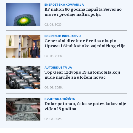
ENERGETSKA KOMPANIJA
BP nakon 60 godina napušta Sjeverno
more i prodaje naftna polja
02. 08. 2026.
POKRENUO INICIJATIVU
Generalni direktor Pretisa okupio
Upravu i Sindikat oko zajedničkog cilja
05. 08. 2026.
AUTOINDUSTRIJA
Top Gear izdvojio 19 automobila koji
nude najviše za uloženi novac
06. 08. 2026.
SVJETSKA TRŽIŠTA
Dolar potonuo, čeka se potez kakav nije
viđen 15 godina
02. 08. 2026.