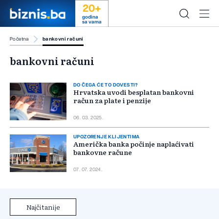
20+
godina
sa vama
Početna
bankovni računi
bankovni računi
DO ČEGA ĆE TO DOVESTI?
Hrvatska uvodi besplatan bankovni
račun za plate i penzije
06. 03. 2025.
UPOZORENJE KLIJENTIMA
Američka banka počinje naplaćivati
bankovne račune
07. 07. 2024.
Najčitanije