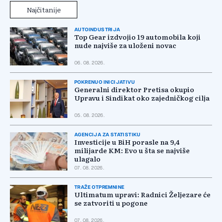
Najčitanije
AUTOINDUSTRIJA
Top Gear izdvojio 19 automobila koji
nude najviše za uloženi novac
06. 08. 2026.
POKRENUO INICIJATIVU
Generalni direktor Pretisa okupio
Upravu i Sindikat oko zajedničkog cilja
05. 08. 2026.
AGENCIJA ZA STATISTIKU
Investicije u BiH porasle na 9,4
milijarde KM: Evo u šta se najviše
ulagalo
07. 08. 2026.
TRAŽE OTPREMNINE
Ultimatum upravi: Radnici Željezare će
se zatvoriti u pogone
07. 08. 2026.