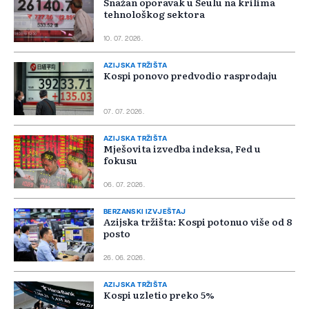
Snažan oporavak u Seulu na krilima
tehnološkog sektora
10. 07. 2026.
AZIJSKA TRŽIŠTA
Kospi ponovo predvodio rasprodaju
07. 07. 2026.
AZIJSKA TRŽIŠTA
Mješovita izvedba indeksa, Fed u
fokusu
06. 07. 2026.
BERZANSKI IZVJEŠTAJ
Azijska tržišta: Kospi potonuo više od 8
posto
26. 06. 2026.
AZIJSKA TRŽIŠTA
Kospi uzletio preko 5%