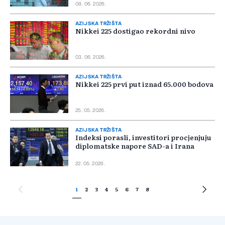
09. 06. 2026.
AZIJSKA TRŽIŠTA
Nikkei 225 dostigao rekordni nivo
03. 06. 2026.
AZIJSKA TRŽIŠTA
Nikkei 225 prvi put iznad 65.000 bodova
25. 05. 2026.
AZIJSKA TRŽIŠTA
Indeksi porasli, investitori procjenjuju
diplomatske napore SAD-a i Irana
22. 05. 2026.
1
2
3
4
5
6
7
8