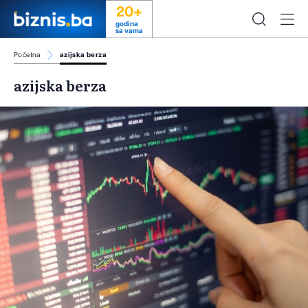
20+
godina
sa vama
Početna
azijska berza
azijska berza