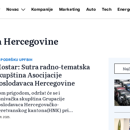
Novac
Kompanije
Marketing
Auto
Tech
Energ
a Hercegovine
 PODRŠKU UPFBIH
ostar: Sutra radno-tematska
Najč
kupština Asocijacije
oslodavaca Hercegovine
m prigodom, održat će se i
nivačka skupština Grupacije
oslodavaca Hercegovačko-
eretvanskog kantona(HNK) pri
ruženju poslodavaca u FBiH. Iz
11. 2025.
ruženja poslodavaca Federacije
H najavili su kako će u radnom