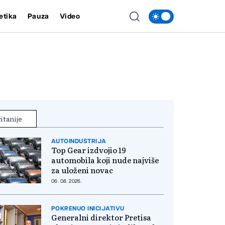
etika
Pauza
Video
itanije
AUTOINDUSTRIJA
Top Gear izdvojio 19
automobila koji nude najviše
za uloženi novac
06. 08. 2026.
POKRENUO INICIJATIVU
Generalni direktor Pretisa