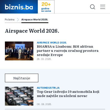
20+
godina
sa vama
Početna
Airspace World 2026.
Airspace World 2026.
AIRSPACE WORLD 2026.
BHANSA u Lisabonu: BiH aktivan
partner u razvoju zračnog prostora
srednje Evrope
28. 05. 2026.
Najčitanije
AUTOINDUSTRIJA
Top Gear izdvojio 19 automobila koji
nude najviše za uloženi novac
06. 08. 2026.