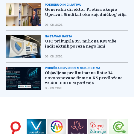
POKRENUO INICIJATIVU
Generalni direktor Pretisa okupio
Upravu i Sindikat oko zajedničkog cilja
05. 08. 2026.
NASTAVAK RASTA
UIO prikupila 395 miliona KM više
indirektnih poreza nego lani
03. 08. 2026.
PODRŠKA PRIVREDNIM SUBJEKTIMA
Objavljena preliminarna lista: 34
novoosnovane firme u KS predložene
za 400.000 KM poticaja
03. 08. 2026.