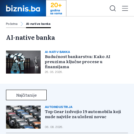
20+
godina
sa vama
Početna
AI-native banka
AI-native banka
AI-NATIV BANKA
Budućnost bankarstva: Kako AI
preuzima ključne procese u
finansijama
26. 05. 2026.
Najčitanije
AUTOINDUSTRIJA
Top Gear izdvojio 19 automobila koji
nude najviše za uloženi novac
06. 08. 2026.