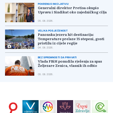
POKRENUO INICIJATIVU
Generalni direktor Pretisa okupio
Upravu i Sindikat oko zajedničkog cilja
05. 08. 2026.
VELIKA POSJEĆENOST
Panonska jezera hit destinacija:
Temperature prelaze 35 stepeni, gosti
pristižu iz cijele regije
04. 08. 2026.
BEZ SPREMNOSTI DA PRIHVATI
Vlada FBiH ponudila rješenja za spas
Željezare Zenica, vlasnik ih odbio
05. 08. 2026.