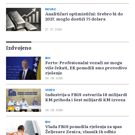
NOVAC
Analitičari optimistični: Srebro bi do
2027. moglo dostići 75 dolara
27. 07. 2026.
Izdvojeno
BIH
Forto: Profesionalni vozači ne mogu
više čekati, EK ponudili smo provodivo
rješenje
06. 08. 2026.
VIDEO
Industrija u FBiH ostvarila 18 milijardi
KM prihoda i šest milijardi KM izvoza
06. 08. 2026.
BIH
Vlada FBiH ponudila rješenja za spas
Željezare Zenica, vlasnik ih odbio