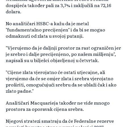
dospijeća također pali za 3,7% i zaključili na 72,16
dolara.
No analitičari HSBC-a kažu da je metal
"fundamentalno precijenjen" i da bi se mogao
odmaknuti od zlata u svojoj putanji.
"Vjerujemo da je daljnji prostor za rast ograničen jer
je srebro i dalje precijenjeno, po našem mišljenju",
napisali su u bilješci objavljenoj u četvrtak.
"Cijene zlata vjerojatno će ostati utjecajne, ali
vjerujemo da će se omjer zlata i srebra vjerojatno
proširiti, omogućujući srebru da se ublaži čak i ako
zlato padne."
Analitičari Macquarieja također ne vide mnogo
prostora za oporavak cijena srebra.
Njegovi stratezi smatraju da će Federalne rezerve