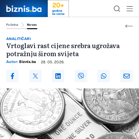
20+
godina
sa vama
Početna
Novac
ANALITIČARI
Vrtoglavi rast cijene srebra ugrožava
potražnju širom svijeta
Autor:
Biznis.ba
28. 05. 2026.