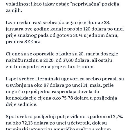
volatilnost i kao takav ostaje "neprivlačna" pozicija
za njih.
Izvanredan rast srebra dosegao je vrhunac 28.
januara ove godine kada je probio 120 dolara po unci
prije snažnog pada od gotovo 30% u jednom danu,
prenosi SEEbiz.
Cijene su se oporavile otkako su 20. marta dosegle
najnižu razinu u 2026. od 67,60 dolara, ali ostaju
znatno ispod razina prije rata s Iranom.
I spot srebro i terminski ugovori za srebro porasli su
u svibnju na oko 87 dolara po unci 14. maja, prije
nego što je još jedna rasprodaja dovela do
konsolidacije cijena oko 75-78 dolara u posljednja
dvije sedmice.
Spot srebro posljednji put je viđeno s padom od 3,7%
na oko 72,13 dolara po unci u četvrtak, dok su
terminski ugovori za američko srebro s rokom