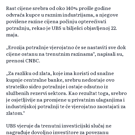
Rast cijene srebra od oko 140% prošle godine
odvraća kupce u raznim industrijama, a njegove
povišene razine cijena počinju opterećivati
potražnju, rekao je UBS u bilješci objavljenoj 22.
maja.
„Erozija potražnje vjerojatno će se nastaviti sve dok
cijene ostanu na trenutnim razinama“, napisali su,
prenosi CNBC.
„Za razliku od zlata, koje ima koristi od snažne
kupnje centralne banke, srebru nedostaje ovo
strateško sidro potražnje i ostaje odsutno iz
službenih rezervi sektora. Kao rezultat toga, srebro
je osjetljivije na promjene u privatnim ulaganjima i
industrijskoj potražnji te će vjerojatno zaostajati za
zlatom.“
UBS vjeruje da trenutni investicijski slučaj ne
nagrađuje dovoljno investitore za povezanu