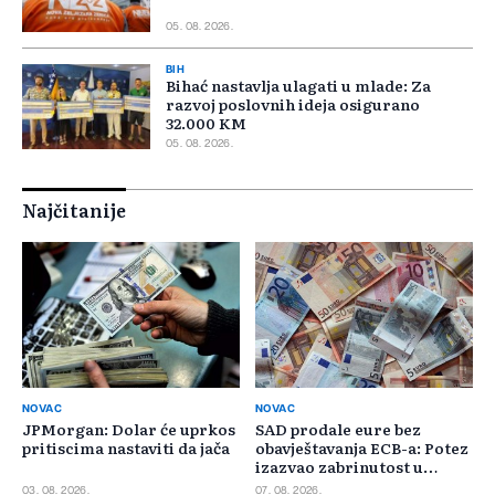
05. 08. 2026.
BIH
Bihać nastavlja ulagati u mlade: Za
razvoj poslovnih ideja osigurano
32.000 KM
05. 08. 2026.
Najčitanije
NOVAC
NOVAC
JPMorgan: Dolar će uprkos
SAD prodale eure bez
pritiscima nastaviti da jača
obavještavanja ECB-a: Potez
izazvao zabrinutost u
Evropi
03. 08. 2026.
07. 08. 2026.