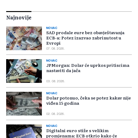
Najnovije
NOVAC
SAD prodale eure bez obavještavanja
ECB-a: Potez izazvao zabrinutost u
Evropi
07. 08. 2026.
NOVAC
JPMorgan: Dolar će uprkos pritiscima
nastaviti da jača
03. 08. 2026.
NOVAC
Dolar potonuo, čeka se potez kakav nije
viđen 15 godina
02. 08. 2026.
NOVAC
Digitalni euro stiže s velikim
promjenama: ECB otkrio kako će