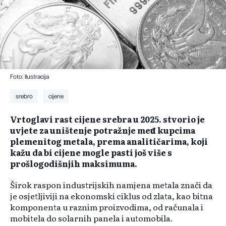
Foto: Ilustracija
srebro
cijene
Vrtoglavi rast cijene srebra u 2025. stvorio je
uvjete za uništenje potražnje među kupcima
plemenitog metala, prema analitičarima, koji
kažu da bi cijene mogle pasti još više s
prošlogodišnjih maksimuma.
Širok raspon industrijskih namjena metala znači da
je osjetljiviji na ekonomski ciklus od zlata, kao bitna
komponenta u raznim proizvodima, od računala i
mobitela do solarnih panela i automobila.