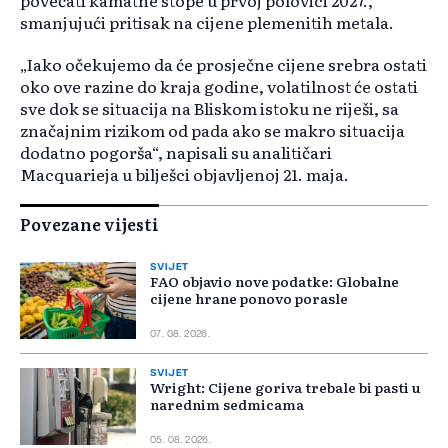
povećati kamatne stope u prvoj polovici 2027.,
smanjujući pritisak na cijene plemenitih metala.
„Iako očekujemo da će prosječne cijene srebra ostati
oko ove razine do kraja godine, volatilnost će ostati
sve dok se situacija na Bliskom istoku ne riješi, sa
značajnim rizikom od pada ako se makro situacija
dodatno pogorša“, napisali su analitičari
Macquarieja u bilješci objavljenoj 21. maja.
Povezane vijesti
SVIJET
FAO objavio nove podatke: Globalne
cijene hrane ponovo porasle
07. 08. 2026.
SVIJET
Wright: Cijene goriva trebale bi pasti u
narednim sedmicama
05. 08. 2026.