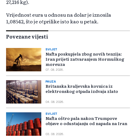
27,216 kg).
Vrijednost eura u odnosu na dolar je iznosila
1,08542, što je otprilike isto kao u petak.
Povezane vijesti
SVIJET
Nafta poskupjela zbog novih tenzija:
Iran prijeti zatvaranjem Hormuškog
moreuza
07. 08. 2026.
PAUZA
Britanska kraljevska kovnica iz
elektronskog otpada izdvaja zlato
04. 08. 2026.
SVIJET
Nafta oštro pala nakon Trumpove
objave o odustajanju od napada na Iran
03. 08. 2026.