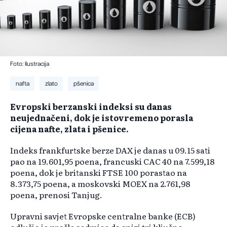
Foto: Ilustracija
nafta
zlato
pšenica
Evropski berzanski indeksi su danas
neujednačeni, dok je istovremeno porasla
cijena nafte, zlata i pšenice.
Indeks frankfurtske berze DAX je danas u 09.15 sati
pao na 19.601,95 poena, francuski CAC 40 na 7.599,18
poena, dok je britanski FTSE 100 porastao na
8.373,75 poena, a moskovski MOEX na 2.761,98
poena, prenosi Tanjug.
Upravni savjet Evropske centralne banke (ECB)