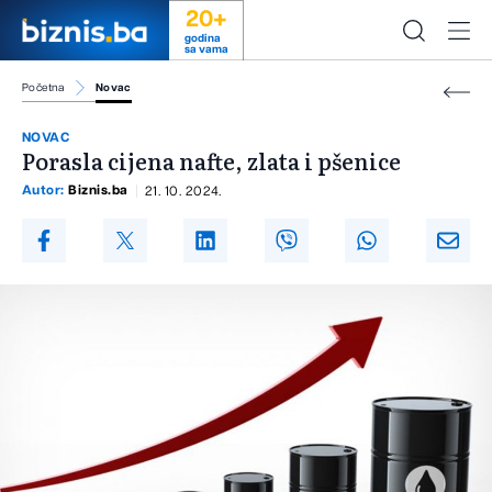
20+
godina
sa vama
Početna
Novac
NOVAC
Porasla cijena nafte, zlata i pšenice
Autor:
Biznis.ba
21. 10. 2024.