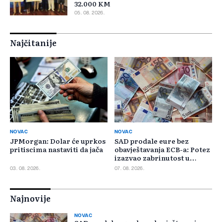
32.000 KM
05. 08. 2026.
Najčitanije
NOVAC
NOVAC
JPMorgan: Dolar će uprkos
SAD prodale eure bez
pritiscima nastaviti da jača
obavještavanja ECB-a: Potez
izazvao zabrinutost u
Evropi
03. 08. 2026.
07. 08. 2026.
Najnovije
NOVAC