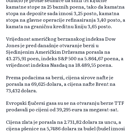
odlučio je prošle sedmice da snizi tri ključne
kamatne stope za 25 baznih poena, tako da kamatna
stopa na depozite sada iznosi 3,25 posto, kamatna
stopa na glavne operacije refinasiranja 3,40 posto, a
kamata na graničnu kreditnu liniju 3,65 posto.
Vrijednost američkog berzanskog indeksa Dow
Jones je pred današnje otvaranje berzi u
Sjedinjenim Američkim Državama porasla na
43.275,91 poen, indeks S&P 500 na 5.864,67 poena, a
vrijednost indeksa Nasdaq na 18.489,55 poena.
Prema podacima sa berzi, cijena sirove nafte je
porasla na 69,625 dolara, a cijena nafte Brent na
73,432 dolara.
Evropski fjučersi gasa su se na otvaranju berze TTF
prodavali po cijeni od 39,295 eura za megavat-sat.
Cijena zlata je porasla na 2.731,82 dolara za uncu, a
cijena pšenice na 5,7486 dolara za bušel (bušel iznosi