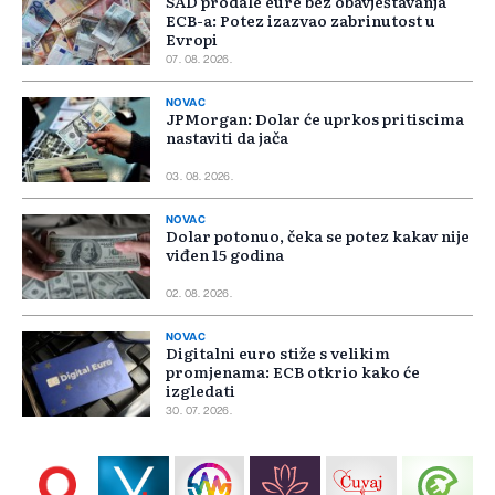
SAD prodale eure bez obavještavanja
ECB-a: Potez izazvao zabrinutost u
Evropi
07. 08. 2026.
NOVAC
JPMorgan: Dolar će uprkos pritiscima
nastaviti da jača
03. 08. 2026.
NOVAC
Dolar potonuo, čeka se potez kakav nije
viđen 15 godina
02. 08. 2026.
NOVAC
Digitalni euro stiže s velikim
promjenama: ECB otkrio kako će
izgledati
30. 07. 2026.