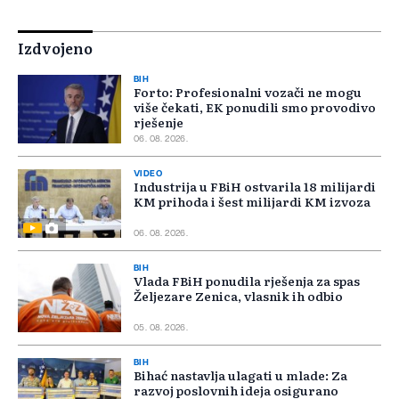
Izdvojeno
BIH
Forto: Profesionalni vozači ne mogu
više čekati, EK ponudili smo provodivo
rješenje
06. 08. 2026.
VIDEO
Industrija u FBiH ostvarila 18 milijardi
KM prihoda i šest milijardi KM izvoza
06. 08. 2026.
BIH
Vlada FBiH ponudila rješenja za spas
Željezare Zenica, vlasnik ih odbio
05. 08. 2026.
BIH
Bihać nastavlja ulagati u mlade: Za
razvoj poslovnih ideja osigurano